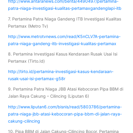
http://www.antaranews.com/berita/4490497/pertamina-
patra-niaga-investigasi-kualitas-pertamaxgandenglapi-itb
7. Pertamina Patra Niaga Gandeng ITB Investigasi Kualitas
Pertamax (Metro Tv)
http://www.metrotvnews.com/read/K5nCLV7A-pertamina-
patra-niaga-gandeng-itb-investigasi-kualitas-pertamax
8. Pertamina Investigasi Kasus Kendaraan Rusak Usai Isi
Pertamax (Tirto.Id)
http://tirto.id/pertamina-investigasi-kasus-kendaraan-
rusak-usai-isi-pertamax-g58r
9. Pertamina Patra Niaga JBB Atasi Kebocoran Pipa BBM di
Jalan Raya Cakung – Cilincing (Liputan 6)
http://www.liputan6.com/bisnis/read/5803786/pertamina-
patra-niaga-jbb-atasi-kebocoran-pipa-bbm-di-jalan-raya-
cakung-cilincing
10. Pipa BBM di Jalan Cakung-Cilincing Bocor, Pertamina