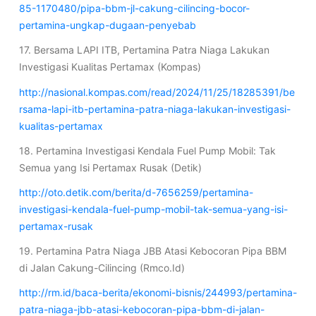
85-1170480/pipa-bbm-jl-cakung-cilincing-bocor-
pertamina-ungkap-dugaan-penyebab
17. Bersama LAPI ITB, Pertamina Patra Niaga Lakukan
Investigasi Kualitas Pertamax (Kompas)
http://nasional.kompas.com/read/2024/11/25/18285391/be
rsama-lapi-itb-pertamina-patra-niaga-lakukan-investigasi-
kualitas-pertamax
18. Pertamina Investigasi Kendala Fuel Pump Mobil: Tak
Semua yang Isi Pertamax Rusak (Detik)
http://oto.detik.com/berita/d-7656259/pertamina-
investigasi-kendala-fuel-pump-mobil-tak-semua-yang-isi-
pertamax-rusak
19. Pertamina Patra Niaga JBB Atasi Kebocoran Pipa BBM
di Jalan Cakung-Cilincing (Rmco.Id)
http://rm.id/baca-berita/ekonomi-bisnis/244993/pertamina-
patra-niaga-jbb-atasi-kebocoran-pipa-bbm-di-jalan-