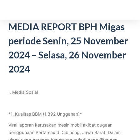
S
k
i
MEDIA REPORT BPH Migas
p
periode Senin, 25 November
t
o
2024 – Selasa, 26 November
c
o
2024
n
t
e
I. Media Sosial
n
t
*1. Kualitas BBM (1.392 Unggahan)*
Viral laporan kerusakan mesin mobil akibat dugaan
penggunaan Pertamax di Cibinong, Jawa Barat. Dalam
video yang beredar, kerusakan terjadi pada filter dan