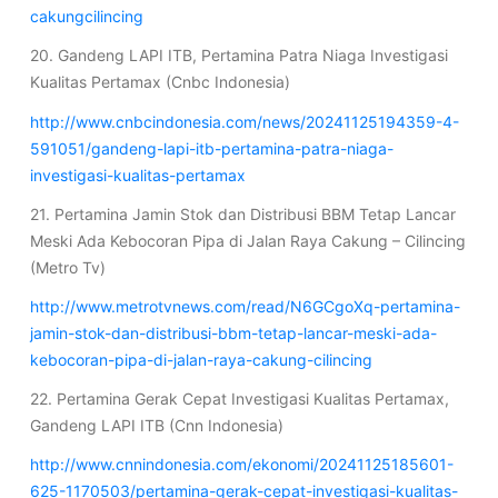
cakungcilincing
20. Gandeng LAPI ITB, Pertamina Patra Niaga Investigasi
Kualitas Pertamax (Cnbc Indonesia)
http://www.cnbcindonesia.com/news/20241125194359-4-
591051/gandeng-lapi-itb-pertamina-patra-niaga-
investigasi-kualitas-pertamax
21. Pertamina Jamin Stok dan Distribusi BBM Tetap Lancar
Meski Ada Kebocoran Pipa di Jalan Raya Cakung – Cilincing
(Metro Tv)
http://www.metrotvnews.com/read/N6GCgoXq-pertamina-
jamin-stok-dan-distribusi-bbm-tetap-lancar-meski-ada-
kebocoran-pipa-di-jalan-raya-cakung-cilincing
22. Pertamina Gerak Cepat Investigasi Kualitas Pertamax,
Gandeng LAPI ITB (Cnn Indonesia)
http://www.cnnindonesia.com/ekonomi/20241125185601-
625-1170503/pertamina-gerak-cepat-investigasi-kualitas-