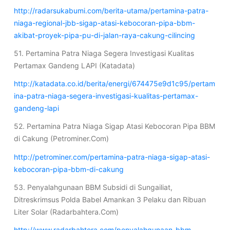
http://radarsukabumi.com/berita-utama/pertamina-patra-
niaga-regional-jbb-sigap-atasi-kebocoran-pipa-bbm-
akibat-proyek-pipa-pu-di-jalan-raya-cakung-cilincing
51. Pertamina Patra Niaga Segera Investigasi Kualitas
Pertamax Gandeng LAPI (Katadata)
http://katadata.co.id/berita/energi/674475e9d1c95/pertam
ina-patra-niaga-segera-investigasi-kualitas-pertamax-
gandeng-lapi
52. Pertamina Patra Niaga Sigap Atasi Kebocoran Pipa BBM
di Cakung (Petrominer.Com)
http://petrominer.com/pertamina-patra-niaga-sigap-atasi-
kebocoran-pipa-bbm-di-cakung
53. Penyalahgunaan BBM Subsidi di Sungailiat,
Ditreskrimsus Polda Babel Amankan 3 Pelaku dan Ribuan
Liter Solar (Radarbahtera.Com)
http://www.radarbahtera.com/penyalahgunaan-bbm-