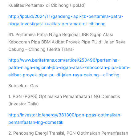
Kualitas Pertamax di Cibinong (Ipol.Id)
http://ipol.id/2024/11/gandeng-lapi-itb-pertamina-patra-
niaga-investigasi-kualitas-pertamax-di-cibinong
61. Pertamina Patra Niaga Regional JBB Sigap Atasi
Kebocoran Pipa BBM Akibat Proyek Pipa PU di Jalan Raya
Cakung – Cilincing (Berita Trans)
http://www.beritatrans.com/artikel/250496/pertamina-
patra-niaga-regional-jbb-sigap-atasi-kebocoran-pipa-bbm-
akibat-proyek-pipa-pu-di-jalan-raya-cakung—cilincing
Subsektor Gas
1. PGN (PGAS) Optimalkan Pemanfaatan LNG Domestik
(Investor Daily)
http://investor.id/energy/381300/pgn-pgas-optimalkan-
pemanfaatan-lng-domestik
2. Penopang Energi Transisi, PGN Optimalkan Pemanfaatan