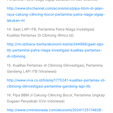
http://www.idxchannel.com/economics/pipa-bbm-di-jalan-
raya-cakung-cilincing-bocor-pertamina-patra-niaga-sigap-
lakukan-ini
14. Gaet LAPI ITB, Pertamina Patra Niaga Investigasi
Kualitas Pertamax Di Cibinong (Rmco.Id)
http://rm.id/baca-berita/ekonomi-bisnis/244988/gaet-lapi-
itb-pertamina-patra-niaga-investigasi-kualitas-pertamax-
di-cibinong
15. Kualitas Pertamax di Cibinong Diinvestigasi, Pertamina
Gandeng LAPI ITB (Vivanews)
http://www.viva.co.id/bisnis/1775241-kualitas-pertamax-di-
cibinong-diinvestigasi-pertamina-gandeng-lapi-itb
16. Pipa BBM Jl Cakung-Cilincing Bocor, Pertamina Ungkap
Dugaan Penyebab (Cnn Indonesia)
http://www.cnnindonesia.com/ekonomi/20241125174828-