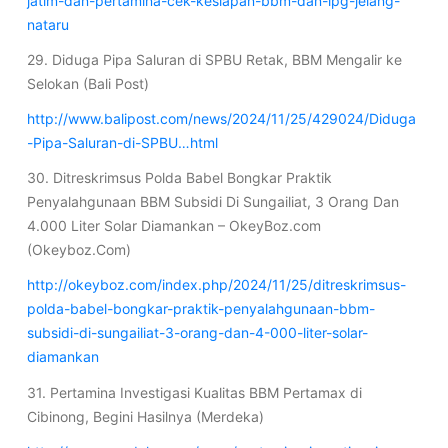
jatim-dan-pertamina-cek-kesiapan-bbm-dan-lpg-jelang-
nataru
29. Diduga Pipa Saluran di SPBU Retak, BBM Mengalir ke
Selokan (Bali Post)
http://www.balipost.com/news/2024/11/25/429024/Diduga
-Pipa-Saluran-di-SPBU…html
30. Ditreskrimsus Polda Babel Bongkar Praktik
Penyalahgunaan BBM Subsidi Di Sungailiat, 3 Orang Dan
4.000 Liter Solar Diamankan – OkeyBoz.com
(Okeyboz.Com)
http://okeyboz.com/index.php/2024/11/25/ditreskrimsus-
polda-babel-bongkar-praktik-penyalahgunaan-bbm-
subsidi-di-sungailiat-3-orang-dan-4-000-liter-solar-
diamankan
31. Pertamina Investigasi Kualitas BBM Pertamax di
Cibinong, Begini Hasilnya (Merdeka)