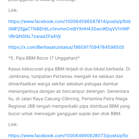
Link:
https://www.facebook.com/100064596587814/posts/pfbid
0MPZEjjaCTN8Eh9Lo1invhmCmBYXHH43SwcWDqVV1rtWP
VBrQNSNL7zaradZFaXVjl
https://x.com/Beritasatu/status/1860917094784598505
*5. Pipa BBM Bocor (7 Unggahan)*
Kasus kebocoran pipa BBM terjadi di dua lokasi berbeda. Di
Jembrana, tumpahan Pertamax mengalir ke selokan dan
dimanfaatkan warga sekitar sebelum petugas damkar
menanganinya dengan air bercampur detergen. Sementara
itu, di Jalan Raya Cakung-Cilincing, Pertamina Patra Niaga
Regional JBB tengah memperbaiki pipa distribusi BBM yang
bocor untuk mencegah gangguan suplai dan stok BBM.
Link:
https://www.facebook.com/100064690628073/posts/pfbi