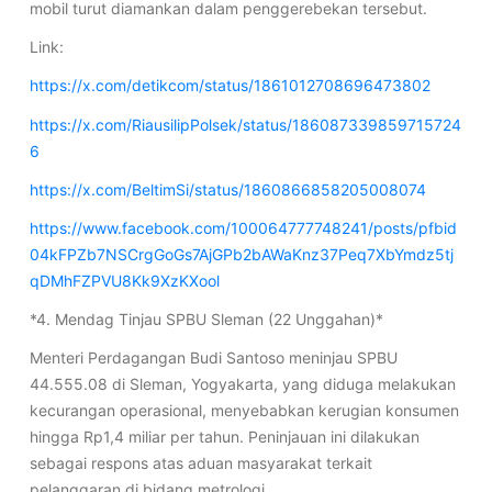
mobil turut diamankan dalam penggerebekan tersebut.
Link:
https://x.com/detikcom/status/1861012708696473802
https://x.com/RiausilipPolsek/status/186087339859715724
6
https://x.com/BeltimSi/status/1860866858205008074
https://www.facebook.com/100064777748241/posts/pfbid
04kFPZb7NSCrgGoGs7AjGPb2bAWaKnz37Peq7XbYmdz5tj
qDMhFZPVU8Kk9XzKXool
*4. Mendag Tinjau SPBU Sleman (22 Unggahan)*
Menteri Perdagangan Budi Santoso meninjau SPBU
44.555.08 di Sleman, Yogyakarta, yang diduga melakukan
kecurangan operasional, menyebabkan kerugian konsumen
hingga Rp1,4 miliar per tahun. Peninjauan ini dilakukan
sebagai respons atas aduan masyarakat terkait
pelanggaran di bidang metrologi.