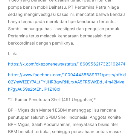
pompa bensin mobil Daihatsu. PT Pertamina Patra Niaga
sedang menginvestigasi kasus ini, mencatat bahwa kendala
hanya terjadi pada merek dan tipe kendaraan tertentu.
Sambil menunggu hasil investigasi dan pengujian produk,
Pertamina terus melacak kendaraan bermasalah dan
berkoordinasi dengan pemiliknya.
Link:
https://x.com/okezonenews/status/1860956217323192474
https://www.facebook.com/100044438889371/posts/pfbid
02YmWfZEY7ALtFYJHR3qwRNLrxAA5FR5WKBdJ4m42Mva
h7gyAu59s2btEhJiP1Z18xl
*2. Rumor Penutupan Shell (491 Unggahan)*
BPH Migas dan Menteri ESDM menanggapi isu rencana
penutupan seluruh SPBU Shell Indonesia. Anggota Komite
BPH Migas, Saleh Abdurrahman, menyatakan bisnis ritel
BBM bersifat terbuka, sehingga perusahaan bebas masuk