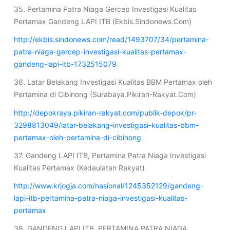
35. Pertamina Patra Niaga Gercep Investigasi Kualitas
Pertamax Gandeng LAPI ITB (Ekbis.Sindonews.Com)
http://ekbis.sindonews.com/read/1493707/34/pertamina-
patra-niaga-gercep-investigasi-kualitas-pertamax-
gandeng-lapi-itb-1732515079
36. Latar Belakang Investigasi Kualitas BBM Pertamax oleh
Pertamina di Cibinong (Surabaya.Pikiran-Rakyat.Com)
http://depokraya.pikiran-rakyat.com/publik-depok/pr-
3298813049/latar-belakang-investigasi-kualitas-bbm-
pertamax-oleh-pertamina-di-cibinong
37. Gandeng LAPI ITB, Pertamina Patra Niaga Investigasi
Kualitas Pertamax (Kedaulatan Rakyat)
http://www.krjogja.com/nasional/1245352129/gandeng-
lapi-itb-pertamina-patra-niaga-investigasi-kualitas-
pertamax
38. GANDENG LAPI ITB, PERTAMINA PATRA NIAGA