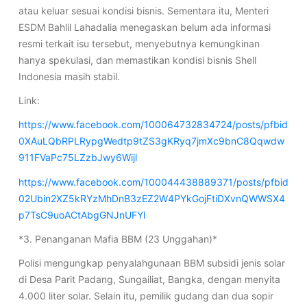
atau keluar sesuai kondisi bisnis. Sementara itu, Menteri
ESDM Bahlil Lahadalia menegaskan belum ada informasi
resmi terkait isu tersebut, menyebutnya kemungkinan
hanya spekulasi, dan memastikan kondisi bisnis Shell
Indonesia masih stabil.
Link:
https://www.facebook.com/100064732834724/posts/pfbid
0XAuLQbRPLRypgWedtp9tZS3gKRyq7jmXc9bnC8Qqwdw
911FVaPc75LZzbJwy6Wijl
https://www.facebook.com/100044438889371/posts/pfbid
02Ubin2XZ5kRYzMhDnB3zEZ2W4PYkGojFtiDXvnQWWSX4
p7TsC9uoACtAbgGNJnUFYl
*3. Penanganan Mafia BBM (23 Unggahan)*
Polisi mengungkap penyalahgunaan BBM subsidi jenis solar
di Desa Parit Padang, Sungailiat, Bangka, dengan menyita
4.000 liter solar. Selain itu, pemilik gudang dan dua sopir