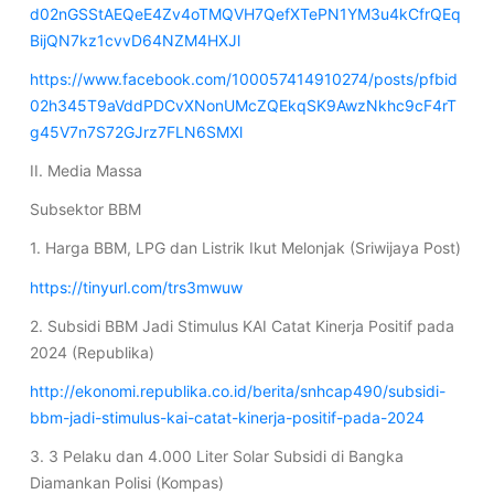
d02nGSStAEQeE4Zv4oTMQVH7QefXTePN1YM3u4kCfrQEq
BijQN7kz1cvvD64NZM4HXJl
https://www.facebook.com/100057414910274/posts/pfbid
02h345T9aVddPDCvXNonUMcZQEkqSK9AwzNkhc9cF4rT
g45V7n7S72GJrz7FLN6SMXl
II. Media Massa
Subsektor BBM
1. Harga BBM, LPG dan Listrik Ikut Melonjak (Sriwijaya Post)
https://tinyurl.com/trs3mwuw
2. Subsidi BBM Jadi Stimulus KAI Catat Kinerja Positif pada
2024 (Republika)
http://ekonomi.republika.co.id/berita/snhcap490/subsidi-
bbm-jadi-stimulus-kai-catat-kinerja-positif-pada-2024
3. 3 Pelaku dan 4.000 Liter Solar Subsidi di Bangka
Diamankan Polisi (Kompas)