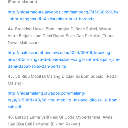
(Radar Madura)
http://radarmadura.jawapos.com/sampang/745068696/beli
-bbm-pengemudi-r4-diarahkan-buat-barcode
44. Breaking News: Bbm Langka Di Bone Sulsel, Warga
Antre Berjam-Jam Demi Dapat Solar Dan Pertalite (Tribun
News Makassar)
http://makassar.tribunnews.com/2024/09/09/breaking-
news-bbm-langka-di-bone-sulsel-warga-antre-berjam-jam-
demi-dapat-solar-dan-pertalite
45. 56 Ribu Mobil Di Malang Ditolak Isi Bbm Subsidi (Radar
Malang)
http://radarmalang.jawapos.com/malang-
raya/815068440/56-ribu-mobil-di-malang-ditolak-isi-bbm-
subsidi
46. Berapa Lama Verifikasi Qr Code Mypertamina, Awas
Gak Bisa Beli Pertalite! (Pikiran Rakyat)