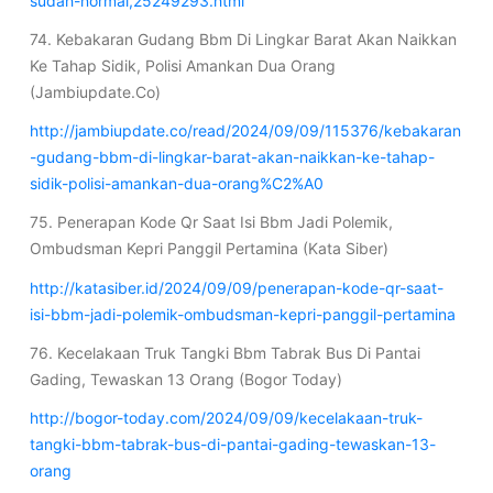
sudah-normal,25249293.html
74. Kebakaran Gudang Bbm Di Lingkar Barat Akan Naikkan
Ke Tahap Sidik, Polisi Amankan Dua Orang
(Jambiupdate.Co)
http://jambiupdate.co/read/2024/09/09/115376/kebakaran
-gudang-bbm-di-lingkar-barat-akan-naikkan-ke-tahap-
sidik-polisi-amankan-dua-orang%C2%A0
75. Penerapan Kode Qr Saat Isi Bbm Jadi Polemik,
Ombudsman Kepri Panggil Pertamina (Kata Siber)
http://katasiber.id/2024/09/09/penerapan-kode-qr-saat-
isi-bbm-jadi-polemik-ombudsman-kepri-panggil-pertamina
76. Kecelakaan Truk Tangki Bbm Tabrak Bus Di Pantai
Gading, Tewaskan 13 Orang (Bogor Today)
http://bogor-today.com/2024/09/09/kecelakaan-truk-
tangki-bbm-tabrak-bus-di-pantai-gading-tewaskan-13-
orang