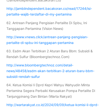
(Jambiindependent.Bacakoran.Co)
http://jambiindependent.bacakoran.co/read/17244/isi-
pertalite-wajib-terdaftar-di-my-pertamina
62. Antrean Panjang Pengisian Pertalite Di Spbu, Ini
Tanggapan Pertamina (Vision News)
http://www.vnews.click/antrean-panjang-pengisian-
pertalite-di-spbu-ini-tanggapan-pertamina
63. Esdm Akan Terbitkan 2 Aturan Baru Bbm: Subsidi &
Rendah Sulfur (Bloombergtechnoz.Com)
http://www.bloombergtechnoz.com/detail-
news/48458/esdm-akan-terbitkan-2-aturan-baru-bbm-
subsidi-rendah-sulfur
64. Ketua Komisi Ii Dprd Kepri Wahyu Wahyudin Minta
Pertamina Segera Perbaiki Kerusakan Pompa Pertalite Di
Tanjungpinang Dan Bintan (Warta Rakyat)
http://wartarakyat.co.id/2024/09/09/ketua-komisi-ii-dprd-