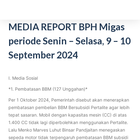
S
k
i
MEDIA REPORT BPH Migas
p
periode Senin – Selasa, 9 – 10
t
o
September 2024
c
o
n
t
I. Media Sosial
e
*1. Pembatasan BBM (127 Unggahan)*
n
Per 1 Oktober 2024, Pemerintah disebut akan menerapkan
t
pembatasan pembelian BBM Bersubsidi Pertalite agar lebih
tepat sasaran. Mobil dengan kapasitas mesin (CC) di atas
1.400 CC tidak lagi diperbolehkan menggunakan Pertalite.
Lalu Menko Marves Luhut Binsar Pandjaitan menegaskan
sepeda motor tidak terpengaruh pembatasan BBM subsidi