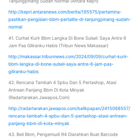
Tanjungpinang Sudah Normal (Antara Kepri)
http://kepri.antaranews.com/berita/195575/pertamina-
pastikan-pengisian-bbm-pertalite-di-tanjungpinang-sudah-
normal
41. Curhat Kurir Bbm Langka Di Bone Sulsel: Saya Antre 6
Jam Pas Giliranku Habis (Tribun News Makassar)
http://makassar.tribunnews.com/2024/09/09/curhat-kurir-
bbm-langka-di-bone-sulsel-saya-antre-6-jam-pas-
giliranku-habis
42. Rencana Tambah 4 Spbu Dan 5 Pertashop, Atasi
Antrean Panjang Bbm Di Kota Minyak
(Radartarakan.Jawapos.Com)
http://radartarakan.jawapos.com/balikpapan/2415068557/
rencana-tambah-4-spbu-dan-5-pertashop-atasi-antrean-
panjang-bbm-di-kota-minyak
43. Beli Bbm, Pengemudi R4 Diarahkan Buat Barcode