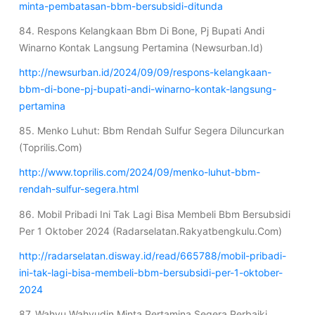
minta-pembatasan-bbm-bersubsidi-ditunda
84. Respons Kelangkaan Bbm Di Bone, Pj Bupati Andi
Winarno Kontak Langsung Pertamina (Newsurban.Id)
http://newsurban.id/2024/09/09/respons-kelangkaan-
bbm-di-bone-pj-bupati-andi-winarno-kontak-langsung-
pertamina
85. Menko Luhut: Bbm Rendah Sulfur Segera Diluncurkan
(Toprilis.Com)
http://www.toprilis.com/2024/09/menko-luhut-bbm-
rendah-sulfur-segera.html
86. Mobil Pribadi Ini Tak Lagi Bisa Membeli Bbm Bersubsidi
Per 1 Oktober 2024 (Radarselatan.Rakyatbengkulu.Com)
http://radarselatan.disway.id/read/665788/mobil-pribadi-
ini-tak-lagi-bisa-membeli-bbm-bersubsidi-per-1-oktober-
2024
87. Wahyu Wahyudin Minta Pertamina Segera Perbaiki