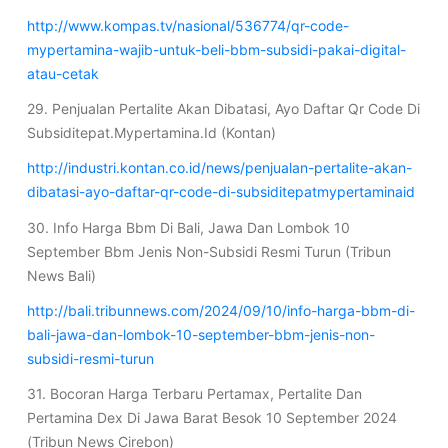
http://www.kompas.tv/nasional/536774/qr-code-
mypertamina-wajib-untuk-beli-bbm-subsidi-pakai-digital-
atau-cetak
29. Penjualan Pertalite Akan Dibatasi, Ayo Daftar Qr Code Di
Subsiditepat.Mypertamina.Id (Kontan)
http://industri.kontan.co.id/news/penjualan-pertalite-akan-
dibatasi-ayo-daftar-qr-code-di-subsiditepatmypertaminaid
30. Info Harga Bbm Di Bali, Jawa Dan Lombok 10
September Bbm Jenis Non-Subsidi Resmi Turun (Tribun
News Bali)
http://bali.tribunnews.com/2024/09/10/info-harga-bbm-di-
bali-jawa-dan-lombok-10-september-bbm-jenis-non-
subsidi-resmi-turun
31. Bocoran Harga Terbaru Pertamax, Pertalite Dan
Pertamina Dex Di Jawa Barat Besok 10 September 2024
(Tribun News Cirebon)