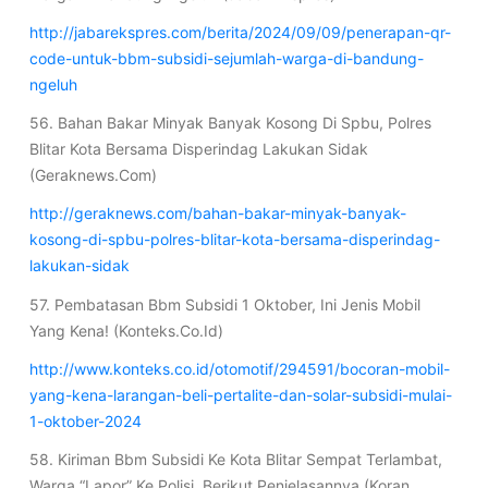
http://jabarekspres.com/berita/2024/09/09/penerapan-qr-
code-untuk-bbm-subsidi-sejumlah-warga-di-bandung-
ngeluh
56. Bahan Bakar Minyak Banyak Kosong Di Spbu, Polres
Blitar Kota Bersama Disperindag Lakukan Sidak
(Geraknews.Com)
http://geraknews.com/bahan-bakar-minyak-banyak-
kosong-di-spbu-polres-blitar-kota-bersama-disperindag-
lakukan-sidak
57. Pembatasan Bbm Subsidi 1 Oktober, Ini Jenis Mobil
Yang Kena! (Konteks.Co.Id)
http://www.konteks.co.id/otomotif/294591/bocoran-mobil-
yang-kena-larangan-beli-pertalite-dan-solar-subsidi-mulai-
1-oktober-2024
58. Kiriman Bbm Subsidi Ke Kota Blitar Sempat Terlambat,
Warga “Lapor” Ke Polisi, Berikut Penjelasannya (Koran