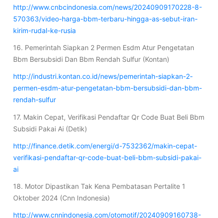
http://www.cnbcindonesia.com/news/20240909170228-8-
570363/video-harga-bbm-terbaru-hingga-as-sebut-iran-
kirim-rudal-ke-rusia
16. Pemerintah Siapkan 2 Permen Esdm Atur Pengetatan
Bbm Bersubsidi Dan Bbm Rendah Sulfur (Kontan)
http://industri.kontan.co.id/news/pemerintah-siapkan-2-
permen-esdm-atur-pengetatan-bbm-bersubsidi-dan-bbm-
rendah-sulfur
17. Makin Cepat, Verifikasi Pendaftar Qr Code Buat Beli Bbm
Subsidi Pakai Ai (Detik)
http://finance.detik.com/energi/d-7532362/makin-cepat-
verifikasi-pendaftar-qr-code-buat-beli-bbm-subsidi-pakai-
ai
18. Motor Dipastikan Tak Kena Pembatasan Pertalite 1
Oktober 2024 (Cnn Indonesia)
http://www.cnnindonesia.com/otomotif/20240909160738-