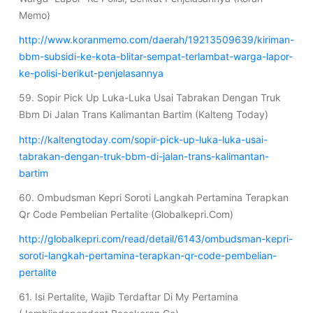
Memo)
http://www.koranmemo.com/daerah/19213509639/kiriman-
bbm-subsidi-ke-kota-blitar-sempat-terlambat-warga-lapor-
ke-polisi-berikut-penjelasannya
59. Sopir Pick Up Luka-Luka Usai Tabrakan Dengan Truk
Bbm Di Jalan Trans Kalimantan Bartim (Kalteng Today)
http://kaltengtoday.com/sopir-pick-up-luka-luka-usai-
tabrakan-dengan-truk-bbm-di-jalan-trans-kalimantan-
bartim
60. Ombudsman Kepri Soroti Langkah Pertamina Terapkan
Qr Code Pembelian Pertalite (Globalkepri.Com)
http://globalkepri.com/read/detail/6143/ombudsman-kepri-
soroti-langkah-pertamina-terapkan-qr-code-pembelian-
pertalite
61. Isi Pertalite, Wajib Terdaftar Di My Pertamina