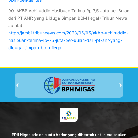
90. AKBP Achiruddin Hasibuan Terima Rp 7,5 Juta per Bulan
dari PT ANR yang Diduga Simpan BBM Ilegal (Tribun News
Jambi)
http://jambi.tribunnews.com/2023/05/05/akbp-achiruddin-
hasibuan-terima-rp-75-juta-per-bulan-dari-pt-anr-yang-
diduga-simpan-bbm-ilegal
BPH Migas adalah suatu badan yang dibentuk untuk melakukan