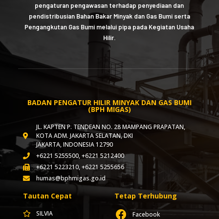
pengaturan pengawasan terhadap penyediaan dan
pendistribusian Bahan Bakar Minyak dan Gas Bumi serta
Pengangkutan Gas Bumi melalui pipa pada Kegiatan Usaha
Hilir.
BADAN PENGATUR HILIR MINYAK DAN GAS BUMI
(BPH MIGAS)
JL. KAPTEN P. TENDEAN NO. 28 MAMPANG PRAPATAN,
KOTA ADM. JAKARTA SELATAN, DKI
JAKARTA, INDONESIA 12790
+6221 5255500, +6221 5212400
+6221 5223210, +6221 5255656
humas@bphmigas.go.id
Tautan Cepat
Tetap Terhubung
SILVIA
Facebook