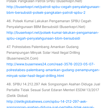
Polsek Pangkalan Patroli SPBU (Buserkepri.Net)
http://buserkepri.net/patroli-spbu-cegah-penyalahgunaan-
bbm-bersubsidi-polsek-pangkalan-patroli-spbu-2
46. Polsek Kumai Lakukan Pengamanan SPBU Cegah
Penyalahgunaan BBM Bersubsidi (Buserkepri.Net)
http://buserkepri.net/polsek-kumai-lakukan-pengamanan-
spbu-cegah-penyalahgunaan-bbm-bersubsidi
47. Polrestabes Palembang Amankan Gudang
Penampungan Minyak Solar Hasil Ilegal Drilling
(Busernews24.Com)
http://www.busernews24.com/read-3576-2023-05-07-
polrestabes-palembang-amankan-gudang-penampungan-
minyak-solar-hasil-ilegal-drilling.html
48. SPBU 14.212.297 Aek Songsongan Asahan Diduga Jual
Pertalite Tidak Sesuai Surat Edaran Menteri ESDM 13/2017
(Detik Global)
http://detikglobalnews.com/spbu-14-212-297-aek-
songsongan-asahan-diduga-jual-pertalite-tidak-sesuai-