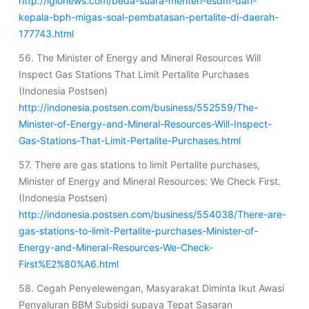
http://iglonews.com/beda-suara-menteri-esdm-dan-
kepala-bph-migas-soal-pembatasan-pertalite-di-daerah-
177743.html
56. The Minister of Energy and Mineral Resources Will
Inspect Gas Stations That Limit Pertalite Purchases
(Indonesia Postsen)
http://indonesia.postsen.com/business/552559/The-
Minister-of-Energy-and-Mineral-Resources-Will-Inspect-
Gas-Stations-That-Limit-Pertalite-Purchases.html
57. There are gas stations to limit Pertalite purchases,
Minister of Energy and Mineral Resources: We Check First.
(Indonesia Postsen)
http://indonesia.postsen.com/business/554038/There-are-
gas-stations-to-limit-Pertalite-purchases-Minister-of-
Energy-and-Mineral-Resources-We-Check-
First%E2%80%A6.html
58. Cegah Penyelewengan, Masyarakat Diminta Ikut Awasi
Penyaluran BBM Subsidi supaya Tepat Sasaran