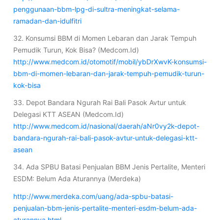
penggunaan-bbm-lpg-di-sultra-meningkat-selama-
ramadan-dan-idulfitri
32. Konsumsi BBM di Momen Lebaran dan Jarak Tempuh
Pemudik Turun, Kok Bisa? (Medcom.Id)
http://www.medcom.id/otomotif/mobil/ybDrXwvK-konsumsi-
bbm-di-momen-lebaran-dan-jarak-tempuh-pemudik-turun-
kok-bisa
33. Depot Bandara Ngurah Rai Bali Pasok Avtur untuk
Delegasi KTT ASEAN (Medcom.Id)
http://www.medcom.id/nasional/daerah/aNr0vy2k-depot-
bandara-ngurah-rai-bali-pasok-avtur-untuk-delegasi-ktt-
asean
34. Ada SPBU Batasi Penjualan BBM Jenis Pertalite, Menteri
ESDM: Belum Ada Aturannya (Merdeka)
http://www.merdeka.com/uang/ada-spbu-batasi-
penjualan-bbm-jenis-pertalite-menteri-esdm-belum-ada-
aturannya.html