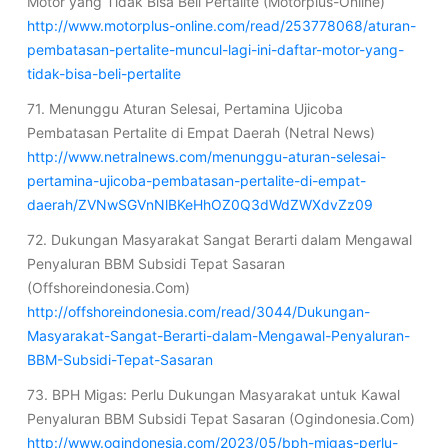
Motor yang Tidak Bisa Beli Pertalite (Motorplus-Online)
http://www.motorplus-online.com/read/253778068/aturan-
pembatasan-pertalite-muncul-lagi-ini-daftar-motor-yang-
tidak-bisa-beli-pertalite
71. Menunggu Aturan Selesai, Pertamina Ujicoba
Pembatasan Pertalite di Empat Daerah (Netral News)
http://www.netralnews.com/menunggu-aturan-selesai-
pertamina-ujicoba-pembatasan-pertalite-di-empat-
daerah/ZVNwSGVnNlBKeHhOZ0Q3dWdZWXdvZz09
72. Dukungan Masyarakat Sangat Berarti dalam Mengawal
Penyaluran BBM Subsidi Tepat Sasaran
(Offshoreindonesia.Com)
http://offshoreindonesia.com/read/3044/Dukungan-
Masyarakat-Sangat-Berarti-dalam-Mengawal-Penyaluran-
BBM-Subsidi-Tepat-Sasaran
73. BPH Migas: Perlu Dukungan Masyarakat untuk Kawal
Penyaluran BBM Subsidi Tepat Sasaran (Ogindonesia.Com)
http://www.ogindonesia.com/2023/05/bph-migas-perlu-