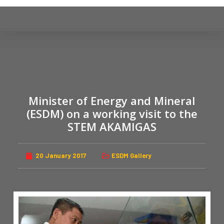
S
k
i
p
t
o
c
Minister of Energy and Mineral
o
n
(ESDM) on a working visit to the
t
STEM AKAMIGAS
e
n
20 January 2017
ESDM Gallery
t