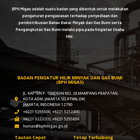
BPH Migas adalah suatu badan yang dibentuk untuk melakukan
pengaturan pengawasan terhadap penyediaan dan
pendistribusian Bahan Bakar Minyak dan Gas Bumi serta
Pengangkutan Gas Bumi melalui pipa pada Kegiatan Usaha
Hilir.
BADAN PENGATUR HILIR MINYAK DAN GAS BUMI
(BPH MIGAS)
JL. KAPTEN P. TENDEAN NO. 28 MAMPANG PRAPATAN,
KOTA ADM. JAKARTA SELATAN, DKI
JAKARTA, INDONESIA 12790
+6221 5255500, +6221 5212400
+6221 5223210, +6221 5255656
humas@bphmigas.go.id
Tautan Cepat
Tetap Terhubung