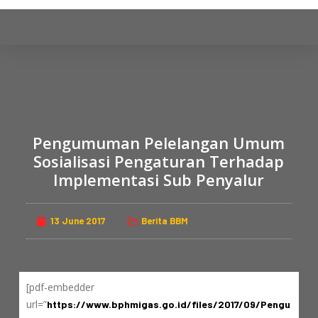
S
k
i
p
t
o
c
Pengumuman Pelelangan Umum
o
n
Sosialisasi Pengaturan Terhadap
t
Implementasi Sub Penyalur
e
n
13 June 2017
Berita BBM
t
[pdf-embedder
url=”
https://www.bphmigas.go.id/files/2017/09/Pengu