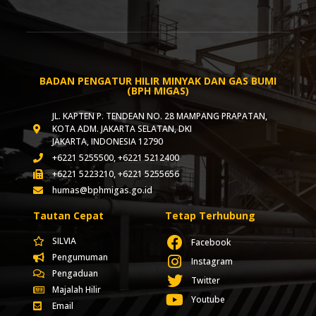
BADAN PENGATUR HILIR MINYAK DAN GAS BUMI
(BPH MIGAS)
JL. KAPTEN P. TENDEAN NO. 28 MAMPANG PRAPATAN,
KOTA ADM. JAKARTA SELATAN, DKI
JAKARTA, INDONESIA 12790
+6221 5255500, +6221 5212400
+6221 5223210, +6221 5255656
humas@bphmigas.go.id
Tautan Cepat
Tetap Terhubung
SILVIA
Facebook
Pengumuman
Instagram
Pengaduan
Twitter
Majalah Hilir
Youtube
Email