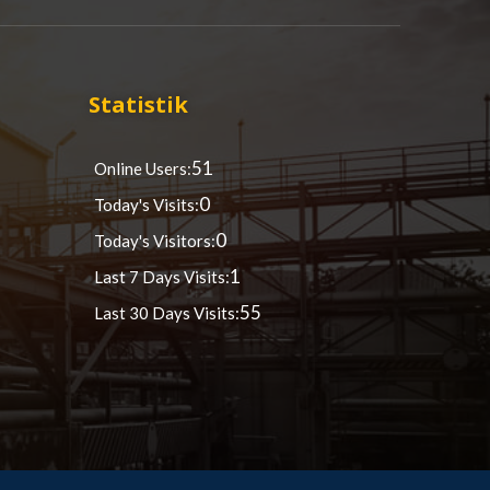
Statistik
51
Online Users:
0
Today's Visits:
0
Today's Visitors:
1
Last 7 Days Visits:
55
Last 30 Days Visits: