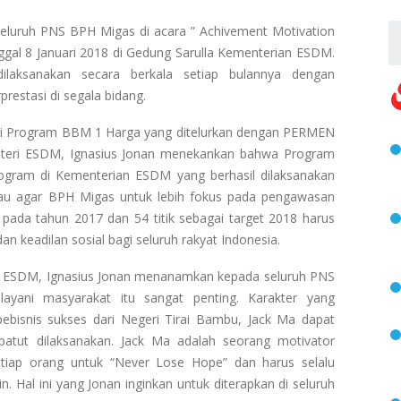
eluruh PNS BPH Migas di acara ” Achivement Motivation
gal 8 Januari 2018 di Gedung Sarulla Kementerian ESDM.
ilaksanakan secara berkala setiap bulannya dengan
estasi di segala bidang.
ai Program BBM 1 Harga yang ditelurkan dengan PERMEN
eri ESDM, Ignasius Jonan menekankan bahwa Program
gram di Kementerian ESDM yang berhasil dilaksanakan
u agar BPH Migas untuk lebih fokus pada pengawasan
 pada tahun 2017 dan 54 titik sebagai target 2018 harus
n keadilan sosial bagi seluruh rakyat Indonesia.
i ESDM, Ignasius Jonan menanamkan kepada seluruh PNS
yani masyarakat itu sangat penting. Karakter yang
bisnis sukses dari Negeri Tirai Bambu, Jack Ma dapat
 patut dilaksanakan. Jack Ma adalah seorang motivator
tiap orang untuk “Never Lose Hope” dan harus selalu
in. Hal ini yang Jonan inginkan untuk diterapkan di seluruh