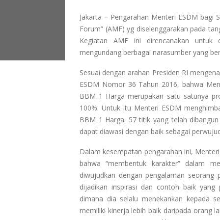
Jakarta – Pengarahan Menteri ESDM bagi S
Forum” (AMF) yg diselenggarakan pada tang
Kegiatan AMF ini direncanakan untuk d
mengundang berbagai narasumber yang berpr
Sesuai dengan arahan Presiden RI mengen
ESDM Nomor 36 Tahun 2016, bahwa Ment
BBM 1 Harga merupakan satu satunya pro
100%. Untuk itu Menteri ESDM menghimba
BBM 1 Harga. 57 titik yang telah dibangun
dapat diawasi dengan baik sebagai perwujuda
Dalam kesempatan pengarahan ini, Menter
bahwa “membentuk karakter” dalam mela
diwujudkan dengan pengalaman seorang pe
dijadikan inspirasi dan contoh baik yang
dimana dia selalu menekankan kepada se
memiliki kinerja lebih baik daripada orang la