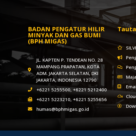
BADAN PENGATUR HILIR
Tauta
MINYAK DAN GAS BUMI
(BPH MIGAS)
SILV
Pen
JL. KAPTEN P. TENDEAN NO. 28
MAMPANG PRAPATAN, KOTA
Pen
ADM. JAKARTA SELATAN, DKI
Maja
JAKARTA, INDONESIA 12790
Emai
+6221 5255500, +6221 5212400
Clou
+6221 5223210, +6221 5255656
Dow
humas@bphmigas.go.id