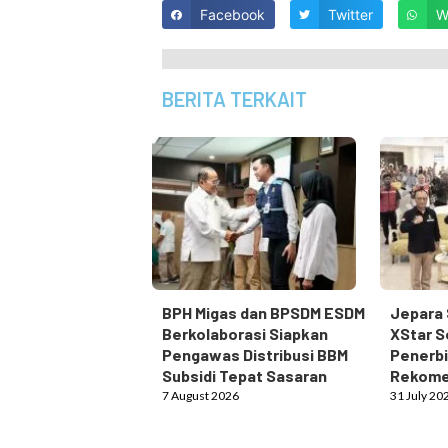
Facebook
Twitter
W
BERITA TERKAIT
BPH Migas dan BPSDM ESDM
Jepara 
Berkolaborasi Siapkan
XStar S
Pengawas Distribusi BBM
Penerbi
Subsidi Tepat Sasaran
Rekome
7 August 2026
31 July 20