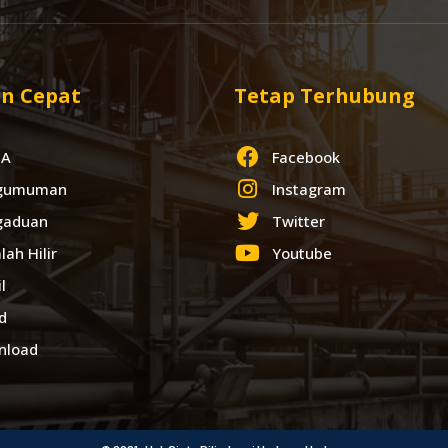
n Cepat
Tetap Terhubung
IA
Facebook
gumuman
Instagram
gaduan
Twitter
lah Hilir
Youtube
l
d
nload