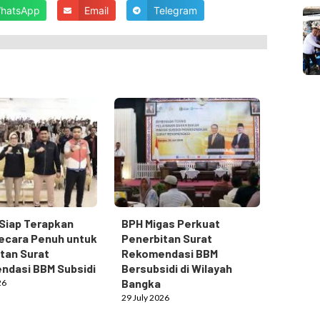
hatsApp
Email
Telegram
Siap Terapkan
BPH Migas Perkuat
ecara Penuh untuk
Penerbitan Surat
tan Surat
Rekomendasi BBM
ndasi BBM Subsidi
Bersubsidi di Wilayah
Bangka
26
29 July 2026