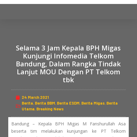
S
k
i
p
t
o
Selama 3 Jam Kepala BPH Migas
c
Kunjungi Infomedia Telkom
o
Bandung, Dalam Rangka Tindak
n
Lanjut MOU Dengan PT Telkom
t
tbk
e
n
24 March 2021
t
Berita
,
Berita BBM
,
Berita ESDM
,
Berita Migas
,
Berita
Utama
,
Breaking News
Bandung – Kepala BPH Migas M Fanshurullah Asa
beserta tim melakukan kunjungan ke PT Telkom