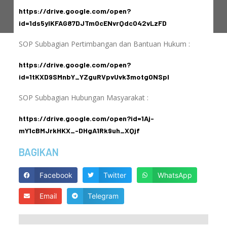
https://drive.google.com/open?
id=1ds5yIKFAG87DJTmOcENvrQdcO42vLzFD
SOP Subbagian Pertimbangan dan Bantuan Hukum :
https://drive.google.com/open?
id=1tKXD9SMnbY_YZguRVpvUvk3motg0NSpI
SOP Subbagian Hubungan Masyarakat :
https://drive.google.com/open?id=1Aj-
mY1cBMJrkHKX_-DHgA1Rk9uh_XQjf
BAGIKAN
Facebook
Twitter
WhatsApp
Email
Telegram