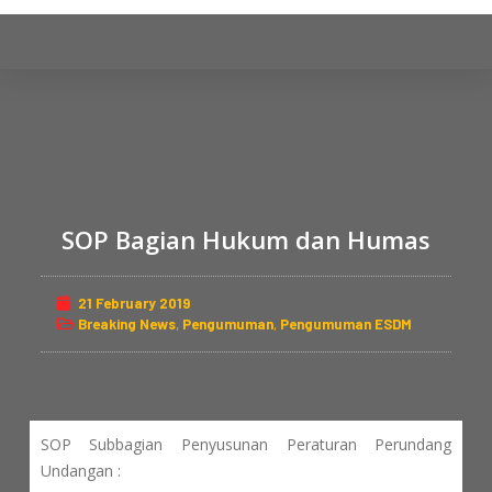
S
k
i
p
t
o
c
o
SOP Bagian Hukum dan Humas
n
t
e
21 February 2019
Breaking News
,
Pengumuman
,
Pengumuman ESDM
n
t
SOP Subbagian Penyusunan Peraturan Perundang
Undangan :