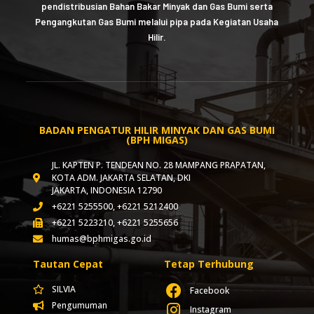
pendistribusian Bahan Bakar Minyak dan Gas Bumi serta
Pengangkutan Gas Bumi melalui pipa pada Kegiatan Usaha
Hilir.
BADAN PENGATUR HILIR MINYAK DAN GAS BUMI
(BPH MIGAS)
JL. KAPTEN P. TENDEAN NO. 28 MAMPANG PRAPATAN,
KOTA ADM. JAKARTA SELATAN, DKI
JAKARTA, INDONESIA 12790
+6221 5255500, +6221 5212400
+6221 5223210, +6221 5255656
humas@bphmigas.go.id
Tautan Cepat
Tetap Terhubung
SILVIA
Facebook
Pengumuman
Instagram