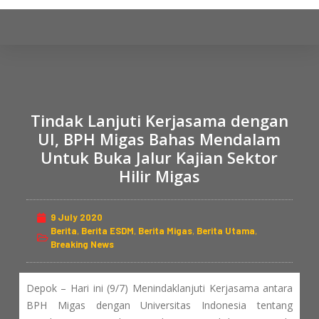
S
k
i
p
t
o
Tindak Lanjuti Kerjasama dengan
c
UI, BPH Migas Bahas Mendalam
o
Untuk Buka Jalur Kajian Sektor
n
Hilir Migas
t
e
n
9 July 2020
t
Berita
,
Berita ESDM
,
Berita Migas
,
Berita Utama
,
Breaking News
Depok – Hari ini (9/7) Menindaklanjuti Kerjasama antara
BPH Migas dengan Universitas Indonesia tentang