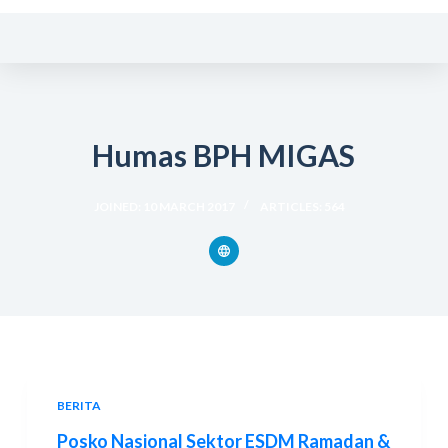
S
k
i
p
t
Humas BPH MIGAS
o
c
o
JOINED: 10 MARCH 2017
ARTICLES: 564
n
t
e
n
t
BERITA
Posko Nasional Sektor ESDM Ramadan &