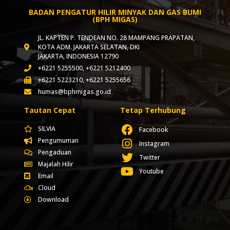
BADAN PENGATUR HILIR MINYAK DAN GAS BUMI
(BPH MIGAS)
JL. KAPTEN P. TENDEAN NO. 28 MAMPANG PRAPATAN,
KOTA ADM. JAKARTA SELATAN, DKI
JAKARTA, INDONESIA 12790
+6221 5255500, +6221 5212400
+6221 5223210, +6221 5255656
humas@bphmigas.go.id
Tautan Cepat
Tetap Terhubung
SILVIA
Facebook
Pengumuman
Instagram
Pengaduan
Twitter
Majalah Hilir
Youtube
Email
Cloud
Download