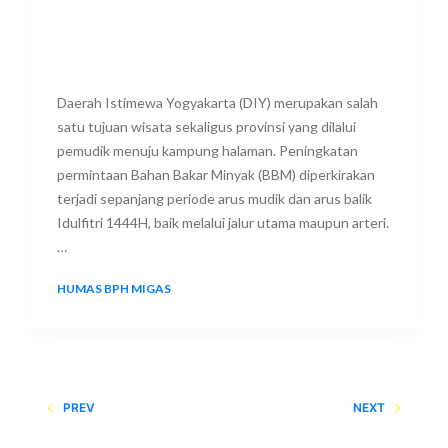
Daerah Istimewa Yogyakarta (DIY) merupakan salah
satu tujuan wisata sekaligus provinsi yang dilalui
pemudik menuju kampung halaman. Peningkatan
permintaan Bahan Bakar Minyak (BBM) diperkirakan
terjadi sepanjang periode arus mudik dan arus balik
Idulfitri 1444H, baik melalui jalur utama maupun arteri.
…
HUMAS BPH MIGAS
21 APRIL 2023
PREV
NEXT