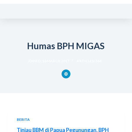
S
k
i
p
t
Humas BPH MIGAS
o
c
o
JOINED: 10 MARCH 2017
ARTICLES: 564
n
t
e
n
t
BERITA
Tinjau BBM di Papua Pegunungan, BPH