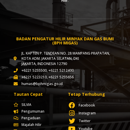
Hilir.
BADAN PENGATUR HILIR MINYAK DAN GAS BUMI
(BPH MIGAS)
JL. KAPTEN P. TENDEAN NO. 28 MAMPANG PRAPATAN,
KOTA ADM. JAKARTA SELATAN, DKI
JAKARTA, INDONESIA 12790
+6221 5255500, +6221 5212400
+6221 5223210, +6221 5255656
humas@bphmigas.go.id
Tautan Cepat
Tetap Terhubung
SILVIA
Facebook
Pengumuman
Instagram
Pengaduan
Twitter
Majalah Hilir
Youtube