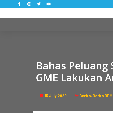
S
k
i
p
t
o
c
o
n
Bahas Peluang 
t
e
GME Lakukan A
n
t
15 July 2020
Berita
,
Berita BBM