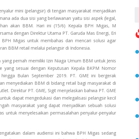
yalur mini (pelangsir) di tengan masyarakat menjadikan
ana ada dua sisi yang berlawanan yaitu sisi aspek (legal,
tuhan akan BBM. Hari ini (15/6) Kepala BPH Migas, M
ersama dengan Direktur Utama PT. Garuda Mas Energi, Eri
 BPH Migas untuk membahas dan mencari solusi agar
n BBM retail melalui pelangsir di Indonesia.
 yang pernah memiliki Izin Niaga Umum BBM untuk Jenis
te yang sesuai dengan Keputusan Kepala BKPM Nomor
hingga Bulan September 2019. PT. GME ini bergerak
n menyediakan BBM di bidang retail bagi masyarakat di
outlet. Direktur PT. GME, Sigit menjelaskan bahwa PT. GME
ntuk dapat mengedukasi dan melegalisasi pelangsir kecil
engah masyarakat yang dapat menjadikan sebuah solusi
as untuk menyelesaikan permasalahan penyalur-penyalur
engatakan dalam audiensi ini bahwa BPH Migas sedang