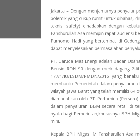
Jakarta – Dengan menjamurnya penyalur pen
polemik yang cukup rumit untuk dibahas, dim
teknis, safety) dihadapkan dengan kebu
Fanshurullah Asa memipin rapat audiensi b
Purnomo Hadi yang bertempat di Gedung
dapat menyelesaikan permasalahan penyalura
PT. Garuda Mas Energi adalah Badan Usaha
Bensin RON 90 dengan merk dagang G-li
177/1/IU/ESDM/PMDN/2016 yang berlaku 
membantu Pemerintah dalam penyaluran da
wilayah Jawa Barat yang telah memiliki 64 
diamanahkan oleh PT. Pertamina (Persero) u
dalam penyaluran BBM secara retail di t
nyata bagi Pemerintah,khususnya BPH Mig
mini.
Kepala BPH Migas, M Fansharullah Asa m