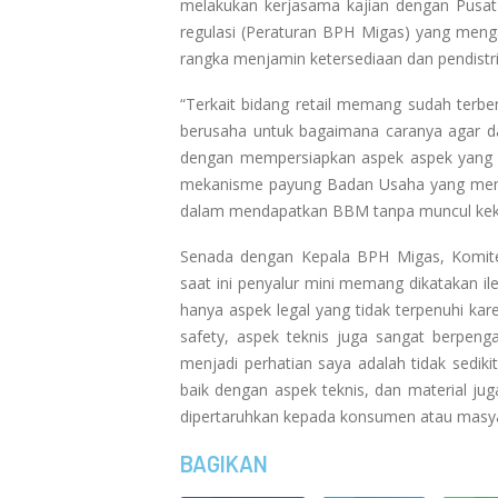
melakukan kerjasama kajian dengan Pusat
regulasi (Peraturan BPH Migas) yang meng
rangka menjamin ketersediaan dan pendistri
“Terkait bidang retail memang sudah terb
berusaha untuk bagaimana caranya agar d
dengan mempersiapkan aspek aspek yang baik
mekanisme payung Badan Usaha yang memi
dalam mendapatkan BBM tanpa muncul kekh
Senada dengan Kepala BPH Migas, Komi
saat ini penyalur mini memang dikatakan il
hanya aspek legal yang tidak terpenuhi kar
safety, aspek teknis juga sangat berpenga
menjadi perhatian saya adalah tidak sedikit
baik dengan aspek teknis, dan material j
dipertaruhkan kepada konsumen atau masy
BAGIKAN