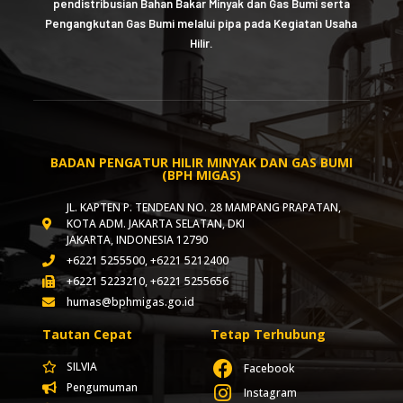
pendistribusian Bahan Bakar Minyak dan Gas Bumi serta
Pengangkutan Gas Bumi melalui pipa pada Kegiatan Usaha
Hilir.
BADAN PENGATUR HILIR MINYAK DAN GAS BUMI
(BPH MIGAS)
JL. KAPTEN P. TENDEAN NO. 28 MAMPANG PRAPATAN,
KOTA ADM. JAKARTA SELATAN, DKI
JAKARTA, INDONESIA 12790
+6221 5255500, +6221 5212400
+6221 5223210, +6221 5255656
humas@bphmigas.go.id
Tautan Cepat
Tetap Terhubung
SILVIA
Facebook
Pengumuman
Instagram