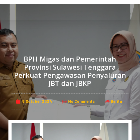
S
k
i
p
t
o
c
BPH Migas dan Pemerintah
o
Provinsi Sulawesi Tenggara
n
Perkuat Pengawasan Penyaluran
t
JBT dan JBKP
e
n
t
8 October 2024
No Comments
Berita