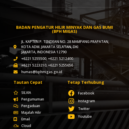
BADAN PENGATUR HILIR MINYAK DAN GAS BUMI
(BPH MIGAS)
JL. KAPTEN P. TENDEAN NO. 28 MAMPANG PRAPATAN,
KOTA ADM. JAKARTA SELATAN, DKI
JAKARTA, INDONESIA 12790
+6221 5255500, +6221 5212400
+6221 5223210, +6221 5255656
humas@bphmigas.go.id
Tautan Cepat
Tetap Terhubung
SILVIA
Facebook
Pengumuman
Instagram
Pengaduan
Twitter
Majalah Hilir
Youtube
Email
Cloud