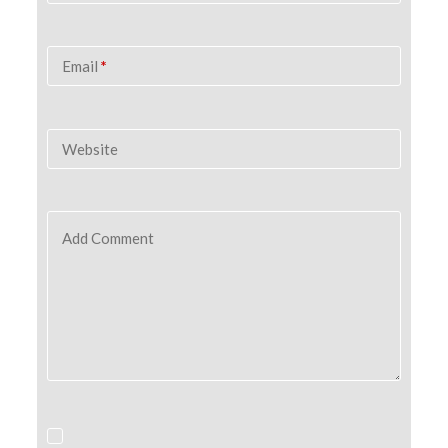
Email
*
Website
Add Comment