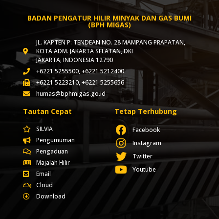
BADAN PENGATUR HILIR MINYAK DAN GAS BUMI
(BPH MIGAS)
JL. KAPTEN P. TENDEAN NO. 28 MAMPANG PRAPATAN,
KOTA ADM. JAKARTA SELATAN, DKI
JAKARTA, INDONESIA 12790
+6221 5255500, +6221 5212400
+6221 5223210, +6221 5255656
humas@bphmigas.go.id
Tautan Cepat
Tetap Terhubung
SILVIA
Facebook
Pengumuman
Instagram
Pengaduan
Twitter
Majalah Hilir
Youtube
Email
Cloud
Download