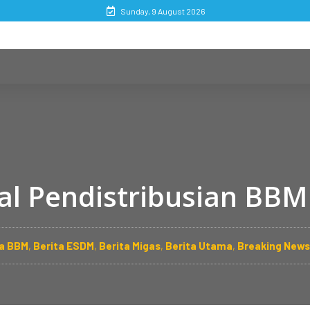
Sunday, 9 August 2026
l Pendistribusian BBM
ta BBM
,
Berita ESDM
,
Berita Migas
,
Berita Utama
,
Breaking News