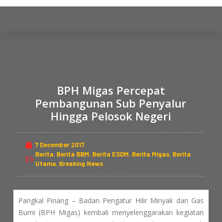
S
k
i
p
t
o
c
BPH Migas Percepat
o
Pembangunan Sub Penyalur
n
Hingga Pelosok Negeri
t
e
7 December 2017
n
Berita
,
Berita BBM
,
Berita ESDM
,
Berita Migas
,
Berita
t
Utama
,
Breaking News
Pangkal Pinang – Badan Pengatur Hilir Minyak dan Gas
Bumi (BPH Migas) kembali menyelenggarakan kegiatan