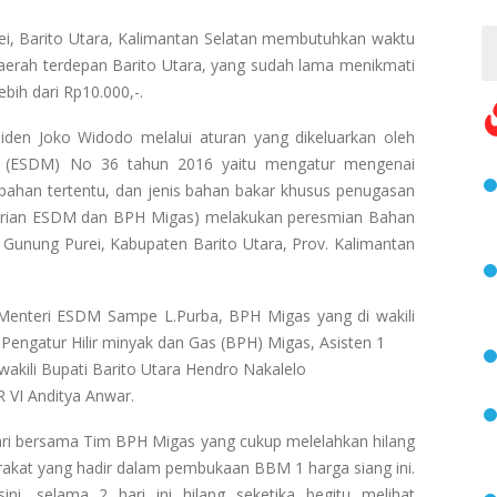
ei, Barito Utara, Kalimantan Selatan membutuhkan waktu
daerah terdepan Barito Utara, yang sudah lama menikmati
bih dari Rp10.000,-.
en Joko Widodo melalui aturan yang dikeluarkan oleh
l (ESDM) No 36 tahun 2016 yaitu mengatur mengenai
bahan tertentu, dan jenis bahan bakar khusus penugasan
trian ESDM dan BPH Migas) melakukan peresmian Bahan
Gunung Purei, Kabupaten Barito Utara, Prov. Kalimantan
 Menteri ESDM Sampe L.Purba, BPH Migas yang di wakili
engatur Hilir minyak dan Gas (BPH) Migas, Asisten 1
kili Bupati Barito Utara Hendro Nakalelo
 VI Anditya Anwar.
ri bersama Tim BPH Migas yang cukup melelahkan hilang
akat yang hadir dalam pembukaan BBM 1 harga siang ini.
ni, selama 2 hari ini hilang seketika begitu melihat