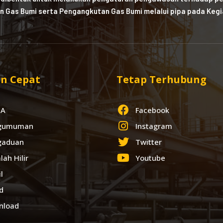
n Gas Bumi serta Pengangkutan Gas Bumi melalui pipa pada Kegia
n Cepat
Tetap Terhubung
IA
Facebook
gumuman
Instagram
gaduan
Twitter
lah Hilir
Youtube
l
d
nload