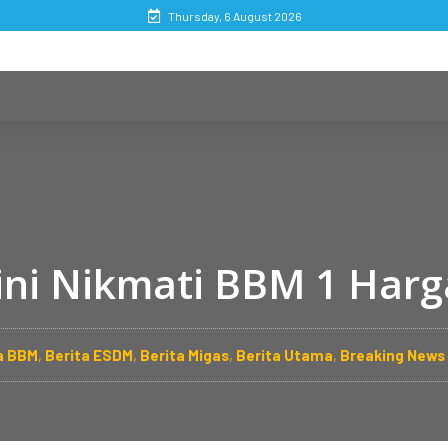
Thursday, 6 August 2026
ini Nikmati BBM 1 Harg
a BBM
,
Berita ESDM
,
Berita Migas
,
Berita Utama
,
Breaking News