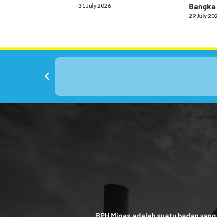
Bangka
31 July 2026
29 July 20
BPH Migas adalah suatu badan yang