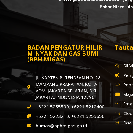
Bakar Minyak da
BADAN PENGATUR HILIR
Tauta
MINYAK DAN GAS BUMI
(BPH MIGAS)
SILV
Pen
JL. KAPTEN P. TENDEAN NO. 28
MAMPANG PRAPATAN, KOTA
Pen
ADM. JAKARTA SELATAN, DKI
Maja
JAKARTA, INDONESIA 12790
Emai
+6221 5255500, +6221 5212400
Clou
+6221 5223210, +6221 5255656
Dow
humas@bphmigas.go.id