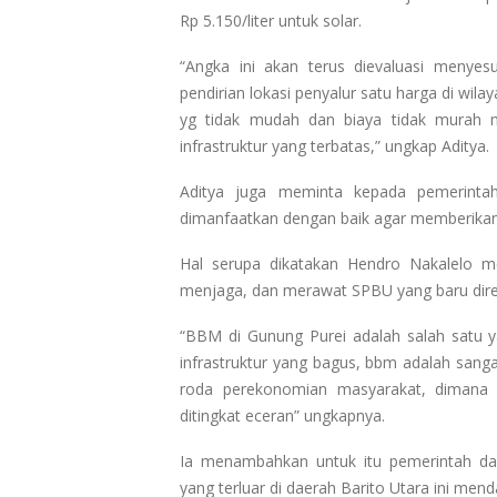
Rp 5.150/liter untuk solar.
“Angka ini akan terus dievaluasi menyes
pendirian lokasi penyalur satu harga di wila
yg tidak mudah dan biaya tidak murah me
infrastruktur yang terbatas,” ungkap Aditya.
Aditya juga meminta kepada pemerinta
dimanfaatkan dengan baik agar memberikan 
Hal serupa dikatakan Hendro Nakalelo me
menjaga, dan merawat SPBU yang baru diresm
“BBM di Gunung Purei adalah salah satu yan
infrastruktur yang bagus, bbm adalah san
roda perekonomian masyarakat, dimana 
ditingkat eceran” ungkapnya.
Ia menambahkan untuk itu pemerintah dae
yang terluar di daerah Barito Utara ini men