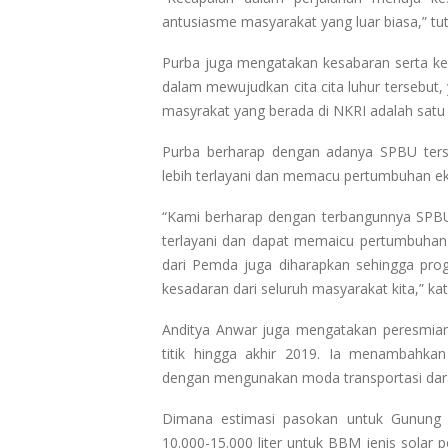
antusiasme masyarakat yang luar biasa,” tu
Purba juga mengatakan kesabaran serta kes
dalam mewujudkan cita cita luhur tersebut,
masyrakat yang berada di NKRI adalah satu 
Purba berharap dengan adanya SPBU ters
lebih terlayani dan memacu pertumbuhan e
“Kami berharap dengan terbangunnya SPBU 
terlayani dan dapat memaicu pertumbuhan 
dari Pemda juga diharapkan sehingga prog
kesadaran dari seluruh masyarakat kita,” ka
Anditya Anwar juga mengatakan peresmian d
titik hingga akhir 2019. Ia menambahkan
dengan mengunakan moda transportasi dar
Dimana estimasi pasokan untuk Gunung Pu
10.000-15.000 liter untuk BBM jenis solar 