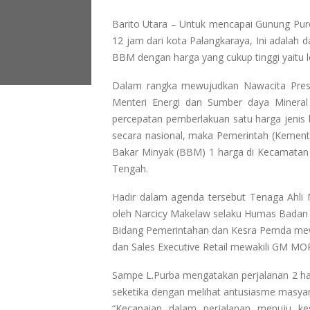
Barito Utara – Untuk mencapai Gunung Pur
12 jam dari kota Palangkaraya, Ini adalah 
BBM dengan harga yang cukup tinggi yaitu le
Dalam rangka mewujudkan Nawacita Presid
Menteri Energi dan Sumber daya Minera
percepatan pemberlakuan satu harga jenis 
secara nasional, maka Pemerintah (Kemen
Bakar Minyak (BBM) 1 harga di Kecamatan 
Tengah.
Hadir dalam agenda tersebut Tenaga Ahli
oleh Narcicy Makelaw selaku Humas Badan P
Bidang Pemerintahan dan Kesra Pemda mewa
dan Sales Executive Retail mewakili GM MOR
Sampe L.Purba mengatakan perjalanan 2 ha
seketika dengan melihat antusiasme masyar
“Kecapaian dalam perjalanan menuju kesi