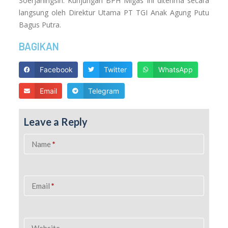
Soerjaningsih. Kunjungan BPH Migas ini diterima secara
langsung oleh Direktur Utama PT TGI Anak Agung Putu
Bagus Putra.
BAGIKAN
Facebook
Twitter
WhatsApp
Email
Telegram
Leave a Reply
Name
*
Email
*
Website