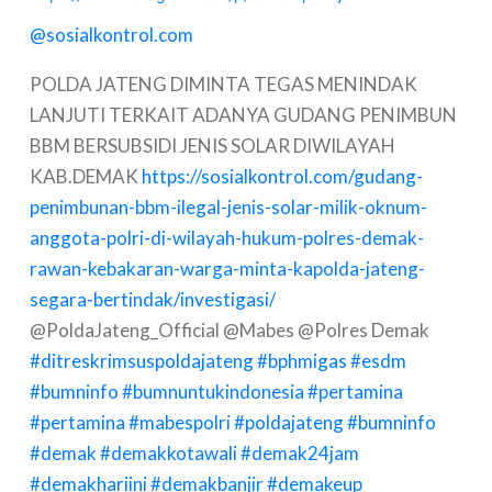
@sosialkontrol.com
POLDA JATENG DIMINTA TEGAS MENINDAK
LANJUTI TERKAIT ADANYA GUDANG PENIMBUN
BBM BERSUBSIDI JENIS SOLAR DIWILAYAH
KAB.DEMAK
https://sosialkontrol.com/gudang-
penimbunan-bbm-ilegal-jenis-solar-milik-oknum-
anggota-polri-di-wilayah-hukum-polres-demak-
rawan-kebakaran-warga-minta-kapolda-jateng-
segara-bertindak/investigasi/
@PoldaJateng_Official @Mabes @Polres Demak
#ditreskrimsuspoldajateng
#bphmigas
#esdm
#bumninfo
#bumnuntukindonesia
#pertamina
#pertamina
#mabespolri
#poldajateng
#bumninfo
#demak
#demakkotawali
#demak24jam
#demakhariini
#demakbanjir
#demakeup