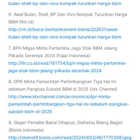
bulan-shell-bp-dan-vivo-kompak-turunkan-harga-bbm
6. Awal Bulan, Shell, BP Dan Vivo Kompak Turunkan Harga
BBM (Rm.Id)
http://rm.id/baca-berita/ekonomi-bisnis/222621/awal-
bulan-shell-bp-dan-vivo-kompak-turunkan-harga-bbm
7. BPH Migas Minta Pertamina Jaga Stok BBM Jelang
Pilkada Serentak 2024 (Fajar Indonesia)
http://fin.co.id/read/181754/bph-migas-minta-pertamina-
jaga-stok-bbm-jelang-pilkada-serentak-2024
8. DPR Minta Pemerintah Pertimbangkan Tiga Hal Ini
sebelum Pangkas Subsidi BBM di 2025 (Idx Channel)
http://www.idxchannel.com/economics/dpr-minta-
pemerintah-pertimbangkan-tiga-hal-ini-sebelum-pangkas-
subsidi-bbm-di-2025
9. Geger Pertalite Bakal Dihapus, Daihatsu Bilang Begini
(Bisnis Indonesia)
http://otomotif.bisnis.com/read/20240602/46/1770368/geg