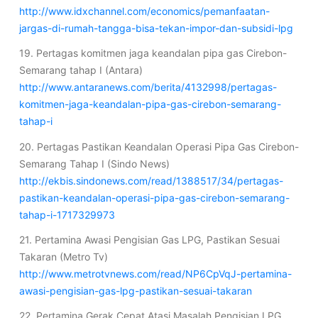
http://www.idxchannel.com/economics/pemanfaatan-
jargas-di-rumah-tangga-bisa-tekan-impor-dan-subsidi-lpg
19. Pertagas komitmen jaga keandalan pipa gas Cirebon-
Semarang tahap I (Antara)
http://www.antaranews.com/berita/4132998/pertagas-
komitmen-jaga-keandalan-pipa-gas-cirebon-semarang-
tahap-i
20. Pertagas Pastikan Keandalan Operasi Pipa Gas Cirebon-
Semarang Tahap I (Sindo News)
http://ekbis.sindonews.com/read/1388517/34/pertagas-
pastikan-keandalan-operasi-pipa-gas-cirebon-semarang-
tahap-i-1717329973
21. Pertamina Awasi Pengisian Gas LPG, Pastikan Sesuai
Takaran (Metro Tv)
http://www.metrotvnews.com/read/NP6CpVqJ-pertamina-
awasi-pengisian-gas-lpg-pastikan-sesuai-takaran
22. Pertamina Gerak Cepat Atasi Masalah Pengisian LPG,