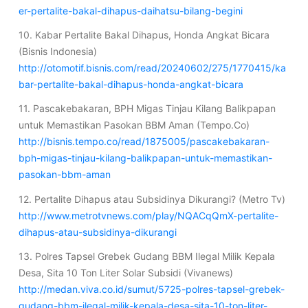
er-pertalite-bakal-dihapus-daihatsu-bilang-begini
10. Kabar Pertalite Bakal Dihapus, Honda Angkat Bicara
(Bisnis Indonesia)
http://otomotif.bisnis.com/read/20240602/275/1770415/ka
bar-pertalite-bakal-dihapus-honda-angkat-bicara
11. Pascakebakaran, BPH Migas Tinjau Kilang Balikpapan
untuk Memastikan Pasokan BBM Aman (Tempo.Co)
http://bisnis.tempo.co/read/1875005/pascakebakaran-
bph-migas-tinjau-kilang-balikpapan-untuk-memastikan-
pasokan-bbm-aman
12. Pertalite Dihapus atau Subsidinya Dikurangi? (Metro Tv)
http://www.metrotvnews.com/play/NQACqQmX-pertalite-
dihapus-atau-subsidinya-dikurangi
13. Polres Tapsel Grebek Gudang BBM Ilegal Milik Kepala
Desa, Sita 10 Ton Liter Solar Subsidi (Vivanews)
http://medan.viva.co.id/sumut/5725-polres-tapsel-grebek-
gudang-bbm-ilegal-milik-kepala-desa-sita-10-ton-liter-