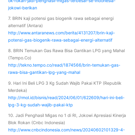
ok-rokan-jadi-penghasil-migas-terbesar-se-indonesia-
jokowi-berikan
7. BRIN kaji potensi gas biogenik rawa sebagai energi
alternatif (Antara)
http://www.antaranews.com/berita/4131207/brin-kaji-
potensi-gas-biogenik-rawa-sebagai-energi-alternatif
8. BRIN Temukan Gas Rawa Bisa Gantikan LPG yang Mahal
(Tempo.Co)
http://tekno.tempo.co/read/1874566/brin-temukan-gas-
rawa-bisa-gantikan-lpg-yang-mahal
9. Hari Ini Beli LPG 3 Kg Sudah Wajib Pakai KTP (Republik
Merdeka)
http://rmol.id/bisnis/read/2024/06/01/622609/hari-ini-beli-
lpg-3-kg-sudah-wajib-pakai-ktp
10. Jadi Penghasil Migas no 1 di RI, Jokowi Apresiasi Kinerja
Blok Rokan (Cnbc Indonesia)
http://www.cnbcindonesia.com/news/20240602101329-4-