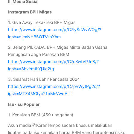
II. Media Sosial
Instagram BPH Migas
1. Give Away Teka-Teki BPH Migas
https://www.instagram.com/p/C7lySnWvWOg/?
igsh=djcxNHB5OTVsbXhm
2. Jelang PILKADA, BPH Migas Minta Badan Usaha
Penugasan Jaga Pasokan BBM
https://www.instagram.com/p/C7oKwfVPJn8/?
igsh=a3hvYmthYjJic2tq
3. Selamat Hari Lahir Pancasila 2024
https://www.instagram.com/p/C7pvWytPg2o/?
igsh=MTZ4MGIyc21pMnVwdA==
Isu-isu Populer
1. Kenaikan BBM (459 unggahan)
Akun media @KoranTempo secara khusus melakukan
liputan pada isu kenaikan harga BBM yang berpotensi risiko