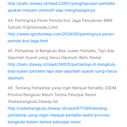
http://paltv.disway.id/read/23901/penghapusan-pertalite-
apakah-industri-otomotif-siap-menghadapinya
44. Pentingnya Peran Pemda Ikut Jaga Penyaluran BBM
Subsidi (Ogindonesia.Com)
http://www.ogindonesia.com/2024/06/pentingnya-peran-
pemda-ikut-jaga.html
45. Pertashop di Bengkulu Bisa Jualan Pertalite, Tapi Ada
Sejumlah Syarat yang Harus Dipenuhi (Betv News)
http://betv.disway.id/read/39835/pertashop-di-bengkulu-
bisa-jualan-pertalite-tapi-ada-sejumlah-syarat-yang-harus-
dipenuhi
46. Tentang Pertashop yang Ingin Menjual Pertalite, ESDM
Provinsi Bengkulu Belum Terima Petunjuk Resmi
(Radarbengkulu.Disway.Id)
http://radarbengkulu.disway.id/read/671399/tentang-
pertashop-yang-ingin-menjual-pertalite-esdm-provinsi-
bengkulu-belum-terima-petunjuk-resmi