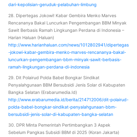
dari-kepolisian-geruduk-pelabuhan-limbung
28. Dipertegas Jokowi! Kabar Gembira Menko Marves
Rencananya Bakal Luncurkan Pengembangan BBM Minyak
Sawit Berbasis Ramah Lingkungan Perdana di Indonesia –
Harian Haluan (Haluan)
http://www.harianhaluan.com/news/1012802941/dipertegas
-jokowi-kabar-gembira-menko-marves-rencananya-bakal-
luncurkan-pengembangan-bbm-minyak-sawit-berbasis-
ramah-lingkungan-perdana-di-indonesia
29. Dit Polairud Polda Babel Bongkar Sindikat
Penyalahgunaan BBM Bersubsidi Jenis Solar di Kabupaten
Bangka Selatan (Erabarumedia.Id)
http://www.erabarumedia.id/berita/214712006/dit-polairud-
polda-babel-bongkar-sindikat-penyalahgunaan-bbm-
bersubsidi-jenis-solar-di-kabupaten-bangka-selatan
30. DPR Minta Pemerintah Pertimbangkan 3 Aspek
Sebelum Pangkas Subsidi BBM di 2025 (Koran Jakarta)