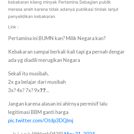
kebakaran kilang minyak Pertamina.Sebagian publik
merasa aneh karena tidak adanya publikasi tindak lanjut
penyelidikan kebakaran.
Link :
Pertamina ini BUMN kan? Milik Negara kan?
Kebakaran sampai berkali-kali tapi ga pernah dengar
ada yg diadili merugikan Negara
Sekali itu musibah,
2x ga belajar dari musibah
3x? 4x? 7x? 9x❓❓…
Jangan karena alasan ini ahirnya permisif lalu
legitimasi BBM ganti harga
pic.twitter.com/Otdp3DQlmj
— 𝚋𝚕𝚊𝚗𝚔 (@blank0429)
May 31, 2024