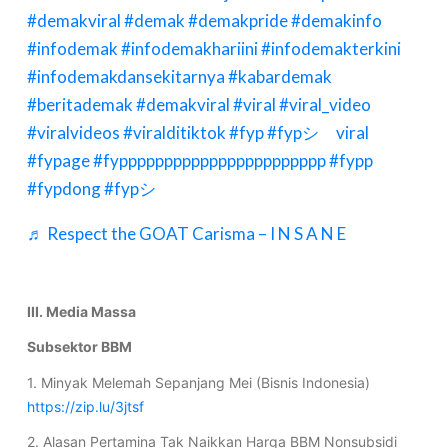
#demakviral
#demak
#demakpride
#demakinfo
#infodemak
#infodemakhariini
#infodemakterkini
#infodemakdansekitarnya
#kabardemak
#beritademak
#demakviral
#viral
#viral_video
#viralvideos
#viralditiktok
#fyp
#fypシ゚viral
#fypage
#fyppppppppppppppppppppppp
#fypp
#fypdong
#fypシ゚
♬ Respect the GOAT Carisma – I N S A N E
III. Media Massa
Subsektor BBM
1. Minyak Melemah Sepanjang Mei (Bisnis Indonesia)
https://zip.lu/3jtsf
2. Alasan Pertamina Tak Naikkan Harga BBM Nonsubsidi