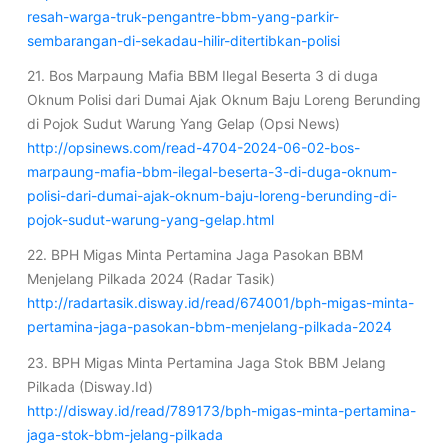
resah-warga-truk-pengantre-bbm-yang-parkir-
sembarangan-di-sekadau-hilir-ditertibkan-polisi
21. Bos Marpaung Mafia BBM Ilegal Beserta 3 di duga
Oknum Polisi dari Dumai Ajak Oknum Baju Loreng Berunding
di Pojok Sudut Warung Yang Gelap (Opsi News)
http://opsinews.com/read-4704-2024-06-02-bos-
marpaung-mafia-bbm-ilegal-beserta-3-di-duga-oknum-
polisi-dari-dumai-ajak-oknum-baju-loreng-berunding-di-
pojok-sudut-warung-yang-gelap.html
22. BPH Migas Minta Pertamina Jaga Pasokan BBM
Menjelang Pilkada 2024 (Radar Tasik)
http://radartasik.disway.id/read/674001/bph-migas-minta-
pertamina-jaga-pasokan-bbm-menjelang-pilkada-2024
23. BPH Migas Minta Pertamina Jaga Stok BBM Jelang
Pilkada (Disway.Id)
http://disway.id/read/789173/bph-migas-minta-pertamina-
jaga-stok-bbm-jelang-pilkada