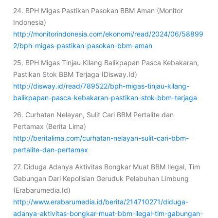
24. BPH Migas Pastikan Pasokan BBM Aman (Monitor
Indonesia)
http://monitorindonesia.com/ekonomi/read/2024/06/58899
2/bph-migas-pastikan-pasokan-bbm-aman
25. BPH Migas Tinjau Kilang Balikpapan Pasca Kebakaran,
Pastikan Stok BBM Terjaga (Disway.Id)
http://disway.id/read/789522/bph-migas-tinjau-kilang-
balikpapan-pasca-kebakaran-pastikan-stok-bbm-terjaga
26. Curhatan Nelayan, Sulit Cari BBM Pertalite dan
Pertamax (Berita Lima)
http://beritalima.com/curhatan-nelayan-sulit-cari-bbm-
pertalite-dan-pertamax
27. Diduga Adanya Aktivitas Bongkar Muat BBM Ilegal, Tim
Gabungan Dari Kepolisian Geruduk Pelabuhan Limbung
(Erabarumedia.Id)
http://www.erabarumedia.id/berita/214710271/diduga-
adanya-aktivitas-bongkar-muat-bbm-ilegal-tim-gabungan-