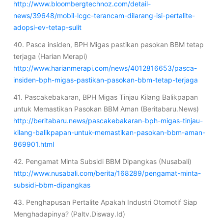
http://www.bloombergtechnoz.com/detail-
news/39648/mobil-lcgc-terancam-dilarang-isi-pertalite-
adopsi-ev-tetap-sulit
40. Pasca insiden, BPH Migas pastikan pasokan BBM tetap
terjaga (Harian Merapi)
http://www.harianmerapi.com/news/4012816653/pasca-
insiden-bph-migas-pastikan-pasokan-bbm-tetap-terjaga
41. Pascakebakaran, BPH Migas Tinjau Kilang Balikpapan
untuk Memastikan Pasokan BBM Aman (Beritabaru.News)
http://beritabaru.news/pascakebakaran-bph-migas-tinjau-
kilang-balikpapan-untuk-memastikan-pasokan-bbm-aman-
869901.html
42. Pengamat Minta Subsidi BBM Dipangkas (Nusabali)
http://www.nusabali.com/berita/168289/pengamat-minta-
subsidi-bbm-dipangkas
43. Penghapusan Pertalite Apakah Industri Otomotif Siap
Menghadapinya? (Paltv.Disway.Id)