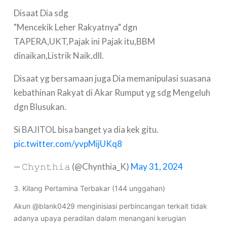
Disaat Dia sdg
"Mencekik Leher Rakyatnya" dgn
TAPERA,UKT,Pajak ini Pajak itu,BBM
dinaikan,Listrik Naik,dll.
Disaat yg bersamaan juga Dia memanipulasi suasana
kebathinan Rakyat di Akar Rumput yg sdg Mengeluh
dgn Blusukan.
Si BAJITOL bisa banget ya dia kek gitu.
pic.twitter.com/yvpMijUKq8
— 𝙲𝚑𝚢𝚗𝚝𝚑𝚒𝚊 (@Chynthia_K)
May 31, 2024
3. Kilang Pertamina Terbakar (144 unggahan)
Akun @blank0429 menginisiasi perbincangan terkait tidak
adanya upaya peradilan dalam menangani kerugian