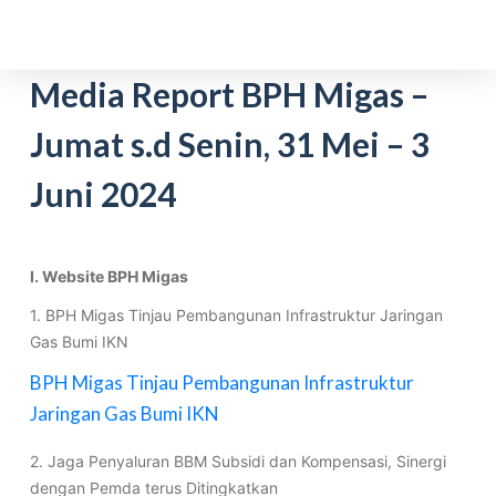
S
k
i
Media Report BPH Migas –
p
Jumat s.d Senin, 31 Mei – 3
t
o
Juni 2024
c
o
n
t
I. Website BPH Migas
e
1. BPH Migas Tinjau Pembangunan Infrastruktur Jaringan
n
Gas Bumi IKN
t
BPH Migas Tinjau Pembangunan Infrastruktur
Jaringan Gas Bumi IKN
2. Jaga Penyaluran BBM Subsidi dan Kompensasi, Sinergi
dengan Pemda terus Ditingkatkan