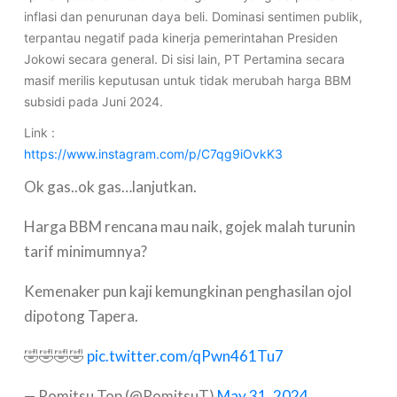
inflasi dan penurunan daya beli. Dominasi sentimen publik,
terpantau negatif pada kinerja pemerintahan Presiden
Jokowi secara general. Di sisi lain, PT Pertamina secara
masif merilis keputusan untuk tidak merubah harga BBM
subsidi pada Juni 2024.
Link :
https://www.instagram.com/p/C7qg9iOvkK3
Ok gas..ok gas…lanjutkan.
Harga BBM rencana mau naik, gojek malah turunin
tarif minimumnya?
Kemenaker pun kaji kemungkinan penghasilan ojol
dipotong Tapera.
🤣🤣🤣🤣
pic.twitter.com/qPwn461Tu7
— Romitsu Top (@RomitsuT)
May 31, 2024