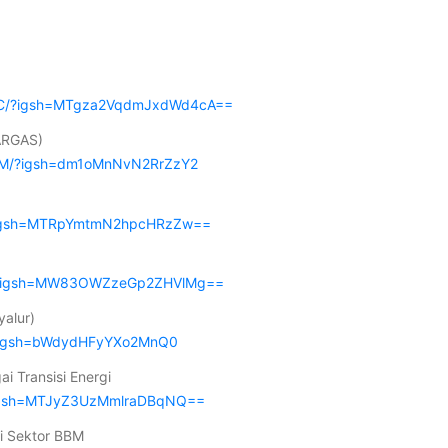
vqnC/?igsh=MTgza2VqdmJxdWd4cA==
JARGAS)
UKM/?igsh=dm1oMnNvN2RrZzY2
O/?igsh=MTRpYmtmN2hpcHRzZw==
da/?igsh=MW83OWZzeGp2ZHVlMg==
yalur)
/?igsh=bWdydHFyYXo2MnQ0
i Transisi Energi
/?igsh=MTJyZ3UzMmlraDBqNQ==
i Sektor BBM