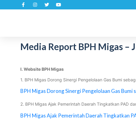
S
k
i
p
t
Media Report BPH Migas – J
o
c
o
n
I. Website BPH Migas
t
1. BPH Migas Dorong Sinergi Pengelolaan Gas Bumi sebagai
e
n
BPH Migas Dorong Sinergi Pengelolaan Gas Bumi se
t
2. BPH Migas Ajak Pemerintah Daerah Tingkatkan PAD da
BPH Migas Ajak Pemerintah Daerah Tingkatkan P