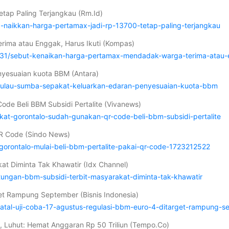
etap Paling Terjangkau (Rm.Id)
na-naikkan-harga-pertamax-jadi-rp-13700-tetap-paling-terjangkau
rima atau Enggak, Harus Ikuti (Kompas)
131/sebut-kenaikan-harga-pertamax-mendadak-warga-terima-atau-
yesuaian kuota BBM (Antara)
pulau-sumba-sepakat-keluarkan-edaran-penyesuaian-kuota-bbm
de Beli BBM Subsidi Pertalite (Vivanews)
kat-gorontalo-sudah-gunakan-qr-code-beli-bbm-subsidi-pertalite
QR Code (Sindo News)
orontalo-mulai-beli-bbm-pertalite-pakai-qr-code-1723212522
at Diminta Tak Khawatir (Idx Channel)
tungan-bbm-subsidi-terbit-masyarakat-diminta-tak-khawatir
get Rampung September (Bisnis Indonesia)
atal-uji-coba-17-agustus-regulasi-bbm-euro-4-ditarget-rampung-s
 Luhut: Hemat Anggaran Rp 50 Triliun (Tempo.Co)