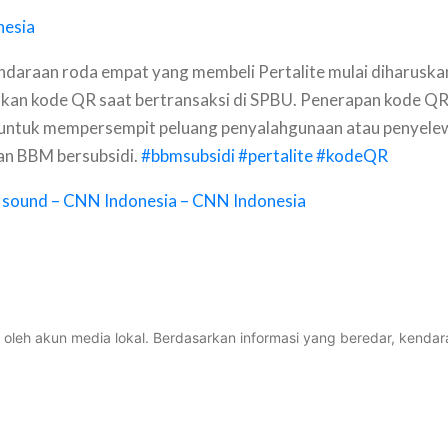
esia
ndaraan roda empat yang membeli Pertalite mulai diharuska
an kode QR saat bertransaksi di SPBU. Penerapan kode QR 
 untuk mempersempit peluang penyalahgunaan atau penyel
n BBM bersubsidi.
#bbmsubsidi
#pertalite
#kodeQR
l sound – CNN Indonesia – CNN Indonesia
i oleh akun media lokal. Berdasarkan informasi yang beredar, kendar