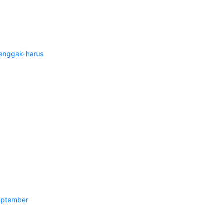
enggak-harus
eptember