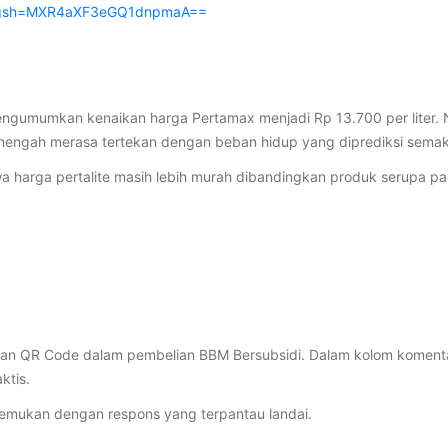
/?igsh=MXR4aXF3eGQ1dnpmaA==
ngumumkan kenaikan harga Pertamax menjadi Rp 13.700 per liter. 
menengah merasa tertekan dengan beban hidup yang diprediksi semak
wa harga pertalite masih lebih murah dibandingkan produk serupa pa
n QR Code dalam pembelian BBM Bersubsidi. Dalam kolom komentar,
ktis.
itemukan dengan respons yang terpantau landai.