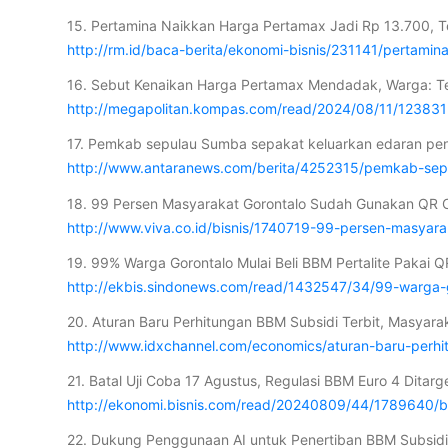
15. Pertamina Naikkan Harga Pertamax Jadi Rp 13.700, T
http://rm.id/baca-berita/ekonomi-bisnis/231141/pertami
16. Sebut Kenaikan Harga Pertamax Mendadak, Warga: Te
http://megapolitan.kompas.com/read/2024/08/11/12383
17. Pemkab sepulau Sumba sepakat keluarkan edaran pen
http://www.antaranews.com/berita/4252315/pemkab-se
18. 99 Persen Masyarakat Gorontalo Sudah Gunakan QR Co
http://www.viva.co.id/bisnis/1740719-99-persen-masyara
19. 99% Warga Gorontalo Mulai Beli BBM Pertalite Pakai 
http://ekbis.sindonews.com/read/1432547/34/99-warga-g
20. Aturan Baru Perhitungan BBM Subsidi Terbit, Masyarak
http://www.idxchannel.com/economics/aturan-baru-perhi
21. Batal Uji Coba 17 Agustus, Regulasi BBM Euro 4 Ditar
http://ekonomi.bisnis.com/read/20240809/44/1789640/b
22. Dukung Penggunaan AI untuk Penertiban BBM Subsidi,