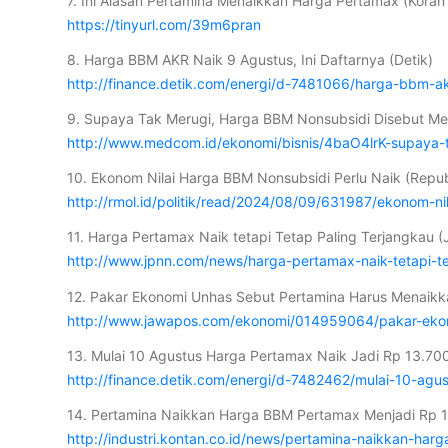
7. Ini Alasan Pertamina Menaikkan Harga Pertamax (Koran
https://tinyurl.com/39m6pran
8. Harga BBM AKR Naik 9 Agustus, Ini Daftarnya (Detik)
http://finance.detik.com/energi/d-7481066/harga-bbm-ak
9. Supaya Tak Merugi, Harga BBM Nonsubsidi Disebut Me
http://www.medcom.id/ekonomi/bisnis/4baO4lrK-supaya-
10. Ekonom Nilai Harga BBM Nonsubsidi Perlu Naik (Repu
http://rmol.id/politik/read/2024/08/09/631987/ekonom-ni
11. Harga Pertamax Naik tetapi Tetap Paling Terjangkau 
http://www.jpnn.com/news/harga-pertamax-naik-tetapi-te
12. Pakar Ekonomi Unhas Sebut Pertamina Harus Menaikk
http://www.jawapos.com/ekonomi/014959064/pakar-ekon
13. Mulai 10 Agustus Harga Pertamax Naik Jadi Rp 13.700
http://finance.detik.com/energi/d-7482462/mulai-10-agu
14. Pertamina Naikkan Harga BBM Pertamax Menjadi Rp 13
http://industri.kontan.co.id/news/pertamina-naikkan-ha