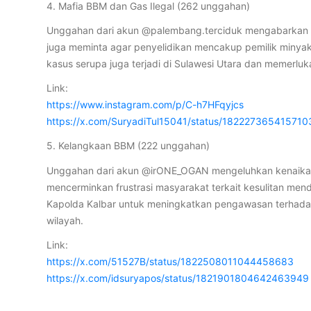
4. Mafia BBM dan Gas Ilegal (262 unggahan)
Unggahan dari akun @palembang.terciduk mengabarkan ba
juga meminta agar penyelidikan mencakup pemilik minyak
kasus serupa juga terjadi di Sulawesi Utara dan memerluka
Link:
https://www.instagram.com/p/C-h7HFqyjcs
https://x.com/SuryadiTul15041/status/18222736541571
5. Kelangkaan BBM (222 unggahan)
Unggahan dari akun @irONE_OGAN mengeluhkan kenaikan ha
mencerminkan frustrasi masyarakat terkait kesulitan m
Kapolda Kalbar untuk meningkatkan pengawasan terhada
wilayah.
Link:
https://x.com/51527B/status/1822508011044458683
https://x.com/idsuryapos/status/1821901804642463949