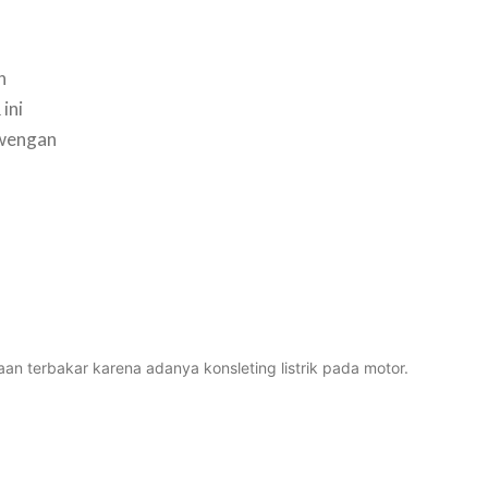
n
ini
ewengan
aan terbakar karena adanya konsleting listrik pada motor.