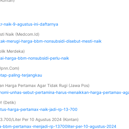
 Kontan)
r-naik-9-agustus-ini-daftarnya
sti Naik (Medcom.Id)
tak-merugi-harga-bbm-nonsubsidi-disebut-mesti-naik
blik Merdeka)
lai-harga-bbm-nonsubsidi-perlu-naik
(Jpnn.Com)
tap-paling-terjangkau
an Harga Pertamax Agar Tidak Rugi (Jawa Pos)
omi-unhas-sebut-pertamina-harus-menaikkan-harga-pertamax-agar
! (Detik)
stus-harga-pertamax-naik-jadi-rp-13-700
.700/Liter Per 10 Agustus 2024 (Kontan)
rga-bbm-pertamax-menjadi-rp-13700liter-per-10-agustus-2024