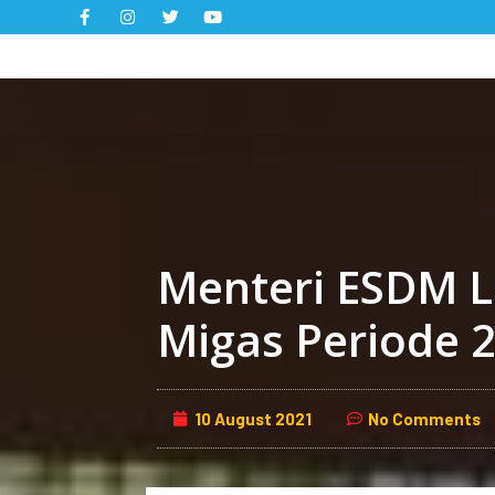
S
k
i
p
t
o
c
o
n
Menteri ESDM L
t
e
Migas Periode 
n
t
10 August 2021
No Comments