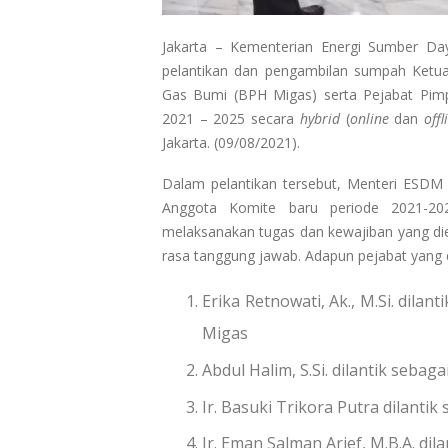
Jakarta – Kementerian Energi Sumber Day
pelantikan dan pengambilan sumpah Ketua
Gas Bumi (BPH Migas) serta Pejabat Pim
2021 – 2025 secara
hybrid
(
online
dan
offl
Jakarta. (09/08/2021).
Dalam pelantikan tersebut, Menteri ESDM
Anggota Komite baru periode 2021-202
melaksanakan tugas dan kewajiban yang d
rasa tanggung jawab. Adapun pejabat yang di
Erika Retnowati, Ak., M.Si. dil
Migas
Abdul Halim, S.Si. dilantik seba
Ir. Basuki Trikora Putra dilant
Ir. Eman Salman Arief, M.B.A. d