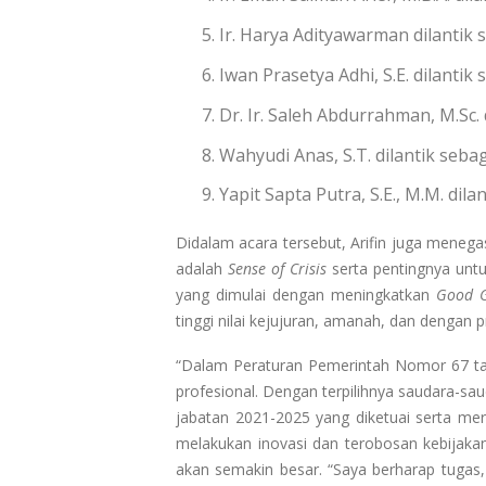
Ir. Harya Adityawarman dilanti
Iwan Prasetya Adhi, S.E. dilant
Dr. Ir. Saleh Abdurrahman, M.Sc
Wahyudi Anas, S.T. dilantik seb
Yapit Sapta Putra, S.E., M.M. di
Didalam acara tersebut, Arifin juga meneg
adalah
Sense of Crisis
serta pentingnya untu
yang dimulai dengan meningkatkan
Good G
tinggi nilai kejujuran, amanah, dan dengan pri
“Dalam Peraturan Pemerintah Nomor 67 ta
profesional. Dengan terpilihnya saudara-s
jabatan 2021-2025 yang diketuai serta mer
melakukan inovasi dan terobosan kebijaka
akan semakin besar. “Saya berharap tugas