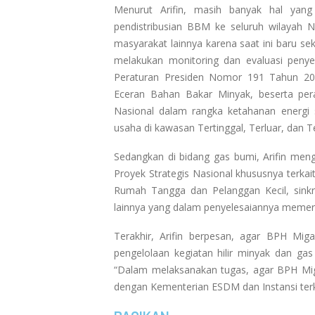
Menurut Arifin, masih banyak hal yan
pendistribusian BBM ke seluruh wilaya
masyarakat lainnya karena saat ini baru s
melakukan monitoring dan evaluasi peny
Peraturan Presiden Nomor 191 Tahun 2014
Eceran Bahan Bakar Minyak, beserta pera
Nasional dalam rangka ketahanan energi 
usaha di kawasan Tertinggal, Terluar, dan 
Sedangkan di bidang gas bumi, Arifin me
Proyek Strategis Nasional khususnya terka
Rumah Tangga dan Pelanggan Kecil, sinkro
lainnya yang dalam penyelesaiannya memerlu
Terakhir, Arifin berpesan, agar BPH Mig
pengelolaan kegiatan hilir minyak dan ga
“Dalam melaksanakan tugas, agar BPH Mig
dengan Kementerian ESDM dan Instansi terk