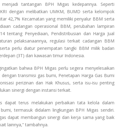
g menjadi tantangan BPH Migas kedepannya. Seperti
h NKRI dengan melibatkan UMKM, BUMD serta kelompok
ekitar 42,7% Kecamatan yang memiliki penyalur BBM serta
ediaan cadangan operasional BBM, perubahan lampiran
 tentang Penyediaan, Pendistribusian dan Harga Jual
turan pelaksanaannya, regulasi terkait cadangan BBM
serta perlu diatur penempatan tangki BBM milik badan
Terdepan (3T) dan kawasan timur Indonesia.
ngingatkan bahwa BPH Migas perlu segera menyelesaikan
it dengan transmisi gas bumi, Penetapan Harga Gas Bumi
nisasi perizinan dan Hak Khusus, serta isu-isu penting
kan sinergi dengan instansi terkait.
as dapat terus melakukan perbaikan tata kelola dalam
s bumi, termasuk didalam lingkungan BPH Migas sendiri.
as dapat membangun sinergi dan kerja sama yang baik
ait lainnya,” tambahnya.