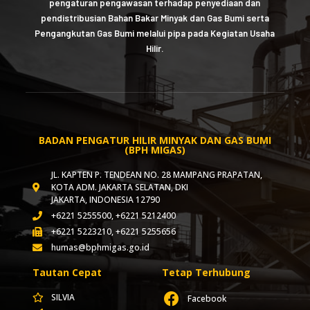
pengaturan pengawasan terhadap penyediaan dan
pendistribusian Bahan Bakar Minyak dan Gas Bumi serta
Pengangkutan Gas Bumi melalui pipa pada Kegiatan Usaha
Hilir.
BADAN PENGATUR HILIR MINYAK DAN GAS BUMI
(BPH MIGAS)
JL. KAPTEN P. TENDEAN NO. 28 MAMPANG PRAPATAN,
KOTA ADM. JAKARTA SELATAN, DKI
JAKARTA, INDONESIA 12790
+6221 5255500, +6221 5212400
+6221 5223210, +6221 5255656
humas@bphmigas.go.id
Tautan Cepat
Tetap Terhubung
SILVIA
Facebook