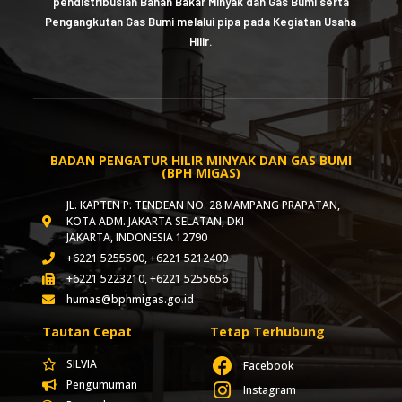
pendistribusian Bahan Bakar Minyak dan Gas Bumi serta
Pengangkutan Gas Bumi melalui pipa pada Kegiatan Usaha
Hilir.
BADAN PENGATUR HILIR MINYAK DAN GAS BUMI
(BPH MIGAS)
JL. KAPTEN P. TENDEAN NO. 28 MAMPANG PRAPATAN,
KOTA ADM. JAKARTA SELATAN, DKI
JAKARTA, INDONESIA 12790
+6221 5255500, +6221 5212400
+6221 5223210, +6221 5255656
humas@bphmigas.go.id
Tautan Cepat
Tetap Terhubung
SILVIA
Facebook
Pengumuman
Instagram