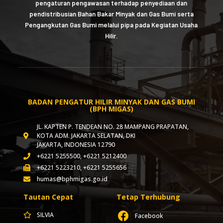
pengaturan pengawasan terhadap penyediaan dan
pendistribusian Bahan Bakar Minyak dan Gas Bumi serta
Pengangkutan Gas Bumi melalui pipa pada Kegiatan Usaha
Hilir.
BADAN PENGATUR HILIR MINYAK DAN GAS BUMI
(BPH MIGAS)
JL. KAPTEN P. TENDEAN NO. 28 MAMPANG PRAPATAN,
KOTA ADM. JAKARTA SELATAN, DKI
JAKARTA, INDONESIA 12790
+6221 5255500, +6221 5212400
+6221 5223210, +6221 5255656
humas@bphmigas.go.id
Tautan Cepat
Tetap Terhubung
SILVIA
Facebook