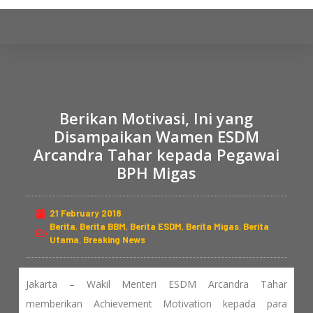
S
k
i
p
t
o
Berikan Motivasi, Ini yang
c
Disampaikan Wamen ESDM
o
Arcandra Tahar kepada Pegawai
n
BPH Migas
t
e
n
21 February 2018
t
Berita
,
Berita BBM
,
Berita ESDM
,
Berita Migas
,
Berita
Utama
,
Breaking News
Jakarta – Wakil Menteri ESDM Arcandra Tahar
memberikan Achievement Motivation kepada para