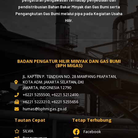
pendistribusian Bahan Bakar Minyak dan Gas Bumi serta
Pengangkutan Gas Bumi melalui pipa pada Kegiatan Usaha
Hilir.
BADAN PENGATUR HILIR MINYAK DAN GAS BUMI
(BPH MIGAS)
JL. KAPTEN P. TENDEAN NO. 28 MAMPANG PRAPATAN,
KOTA ADM. JAKARTA SELATAN, DKI
JAKARTA, INDONESIA 12790
+6221 5255500, +6221 5212400
+6221 5223210, +6221 5255656
humas@bphmigas.go.id
Tautan Cepat
Tetap Terhubung
SILVIA
Facebook