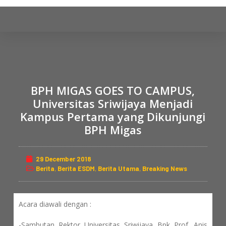
S
k
i
p
t
o
c
BPH MIGAS GOES TO CAMPUS,
o
Universitas Sriwijaya Menjadi
n
Kampus Pertama yang Dikunjungi
t
BPH Migas
e
n
29 December 2018
t
Berita
,
Berita ESDM
,
Berita Utama
,
Breaking News
Acara diawali dengan :
-Sambutan Rektor Universitas Sriwijaya Bpk Prof. Anis