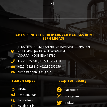
Hilir.
BADAN PENGATUR HILIR MINYAK DAN GAS BUMI
(BPH MIGAS)
JL. KAPTEN P. TENDEAN NO. 28 MAMPANG PRAPATAN,
KOTA ADM. JAKARTA SELATAN, DKI
JAKARTA, INDONESIA 12790
+6221 5255500, +6221 5212400
+6221 5223210, +6221 5255656
humas@bphmigas.go.id
Tautan Cepat
Tetap Terhubung
SILVIA
Facebook
Pengumuman
Instagram
Pengaduan
Twitter
Majalah Hilir