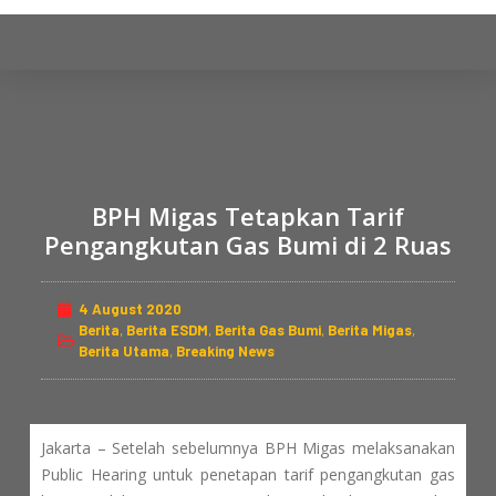
S
k
i
p
t
o
c
BPH Migas Tetapkan Tarif
o
Pengangkutan Gas Bumi di 2 Ruas
n
t
e
4 August 2020
n
Berita
,
Berita ESDM
,
Berita Gas Bumi
,
Berita Migas
,
Berita Utama
,
Breaking News
t
Jakarta – Setelah sebelumnya BPH Migas melaksanakan
Public Hearing untuk penetapan tarif pengangkutan gas