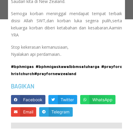
Saudari kita di New Zealand.
Semoga korban meninggal mendapat tempat terbaik
disisi Allah SWT,dan korban luka segera pulih,serta
keluarga korban diberi ketabahan dan kesabaran.Aamiin
YRA
Stop kekerasan kemanusiaan,
Nyalakan api perdamaian..
#
bphmigas
#
bphmigaskawalbbmsatuharga
#
prayforc
hristchurch
#
prayfornewzealand
BAGIKAN
Facebook
Twitter
WhatsApp
Email
Telegram