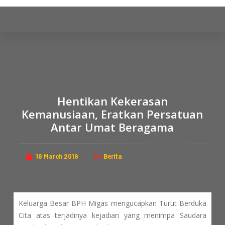
S
k
i
p
t
o
c
Hentikan Kekerasan
o
n
Kemanusiaan, Eratkan Persatuan
t
Antar Umat Beragama
e
n
16 March 2019
Berita
t
Keluarga Besar BPH Migas mengucapkan Turut Berduka
Cita atas terjadinya kejadian yang menimpa Saudara