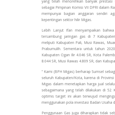
yang telah menorehkan banyak prestasi 
sebagai Pimpinan Komisi VII DPRI dalam 
mempunyai bagian anggaran sendiri a
kepentingan sektor hilir Migas.
Lebih Lanjut Ifan menyampaikan bahwa 
tersambung jaringan gas di 7 Kabupat
meliputi Kabupaten Pali, Musi Rawas, Mua
Prabumulih. Sementara untuk tahun 2020
Kabupaten Ogan Ilir 4.046 SR, Kota Palem
8.044 SR, Musi Rawas 4.809 SR, dan Kabupa
“ Kami (BPH Migas) berharap Sumsel sebagai
seluruh Kabupaten/Kota, karena di Provin
Migas dalam menetapkan harga jual selalu 
sebagaimana yang telah dilakukan di 52 K
optimis target ini akan terwujud mengi
menggunakan pola investasi Badan Usaha d
Penggunaan Gas juga diharapkan tidak seb