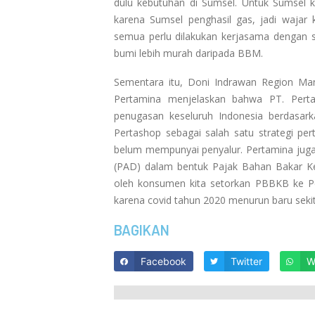
dulu kebutuhan di Sumsel. Untuk Sumsel kit
karena Sumsel penghasil gas, jadi wajar 
semua perlu dilakukan kerjasama dengan 
bumi lebih murah daripada BBM.
Sementara itu, Doni Indrawan Region Man
Pertamina menjelaskan bahwa PT. Pert
penugasan keseluruh Indonesia berdasar
Pertashop sebagai salah satu strategi pe
belum mempunyai penyalur. Pertamina juga
(PAD) dalam bentuk Pajak Bahan Bakar Ke
oleh konsumen kita setorkan PBBKB ke P
karena covid tahun 2020 menurun baru sekita
BAGIKAN
Facebook
Twitter
W