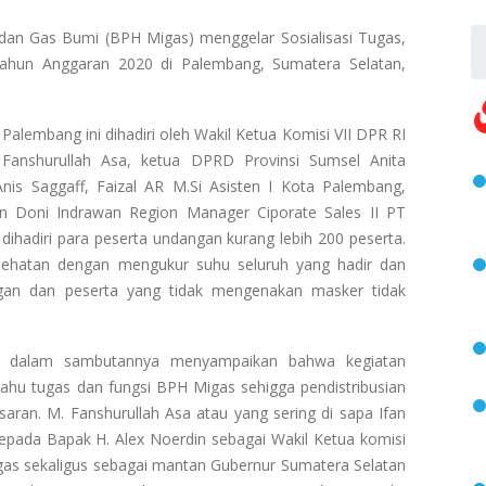
dan Gas Bumi (BPH Migas) menggelar Sosialisasi Tugas,
ahun Anggaran 2020 di Palembang, Sumatera Selatan,
Palembang ini dihadiri oleh Wakil Ketua Komisi VII DPR RI
Fanshurullah Asa, ketua DPRD Provinsi Sumsel Anita
 Anis Saggaff, Faizal AR M.Si Asisten I Kota Palembang,
 Doni Indrawan Region Manager Ciporate Sales II PT
 dihadiri para peserta undangan kurang lebih 200 peserta.
esehatan dengan mengukur suhu seluruh yang hadir dan
an dan peserta yang tidak mengenakan masker tidak
a dalam sambutannya menyampaikan bahwa kegiatan
h tahu tugas dan fungsi BPH Migas sehigga pendistribusian
ran. M. Fanshurullah Asa atau yang sering di sapa Ifan
epada Bapak H. Alex Noerdin sebagai Wakil Ketua komisi
gas sekaligus sebagai mantan Gubernur Sumatera Selatan