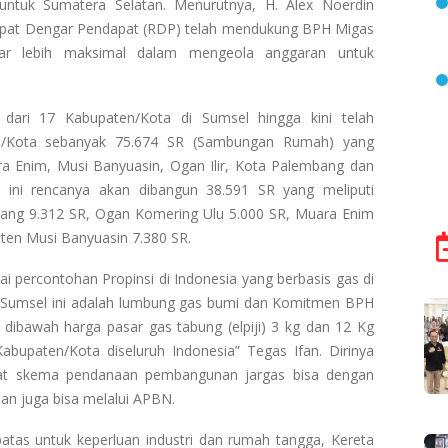
untuk Sumatera Selatan. Menurutnya, H. Alex Noerdin
Rapat Dengar Pendapat (RDP) telah mendukung BPH Migas
gar lebih maksimal dalam mengeola anggaran untuk
dari 17 Kabupaten/Kota di Sumsel hingga kini telah
en/Kota sebanyak 75.674 SR (Sambungan Rumah) yang
ra Enim, Musi Banyuasin, Ogan Ilir, Kota Palembang dan
 ini rencanya akan dibangun 38.591 SR yang meliputi
bang 9.312 SR, Ogan Komering Ulu 5.000 SR, Muara Enim
ten Musi Banyuasin 7.380 SR.
 percontohan Propinsi di Indonesia yang berbasis gas di
si Sumsel ini adalah lumbung gas bumi dan Komitmen BPH
dibawah harga pasar gas tabung (elpiji) 3 kg dan 12 Kg
abupaten/Kota diseluruh Indonesia” Tegas Ifan. Dirinya
ngat skema pendanaan pembangunan jargas bisa dengan
an juga bisa melalui APBN.
atas untuk keperluan industri dan rumah tangga, Kereta