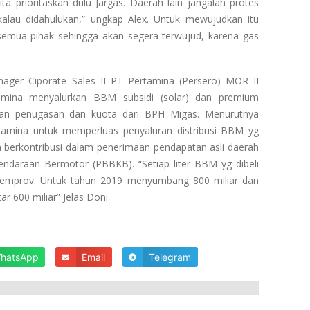
a prioritaskan dulu Jargas. Daerah lain jangalah protes
kalau didahulukan,” ungkap Alex. Untuk mewujudkan itu
semua pihak sehingga akan segera terwujud, karena gas
ager Ciporate Sales II PT Pertamina (Persero) MOR II
amina menyalurkan BBM subsidi (solar) dan premium
kan penugasan dan kuota dari BPH Migas. Menurutnya
rtamina untuk memperluas penyaluran distribusi BBM yg
 berkontribusi dalam penerimaan pendapatan asli daerah
ndaraan Bermotor (PBBKB). “Setiap liter BBM yg dibeli
emprov. Untuk tahun 2019 menyumbang 800 miliar dan
r 600 miliar” Jelas Doni.
hatsApp
Email
Telegram