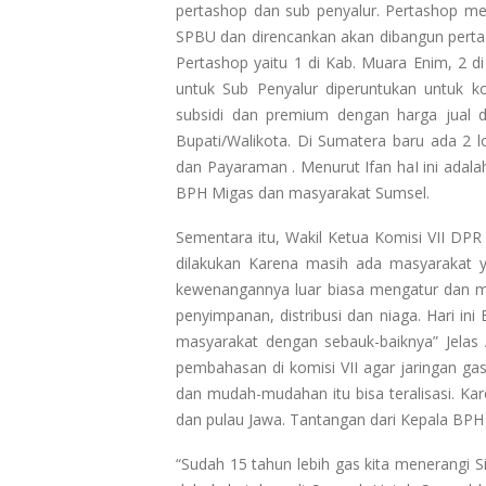
pertashop dan sub penyalur. Pertashop m
SPBU dan direncankan akan dibangun pertash
Pertashop yaitu 1 di Kab. Muara Enim, 2 d
untuk Sub Penyalur diperuntukan untuk 
subsidi dan premium dengan harga jual 
Bupati/Walikota. Di Sumatera baru ada 2 lo
dan Payaraman . Menurut Ifan haI ini adala
BPH Migas dan masyarakat Sumsel.
Sementara itu, Wakil Ketua Komisi VII DPR
dilakukan Karena masih ada masyarakat y
kewenangannya luar biasa mengatur dan me
penyimpanan, distribusi dan niaga. Hari in
masyarakat dengan sebauk-baiknya” Jelas A
pembahasan di komisi VII agar jaringan gas
dan mudah-mudahan itu bisa teralisasi. Ka
dan pulau Jawa. Tantangan dari Kepala BP
“Sudah 15 tahun lebih gas kita menerangi Si