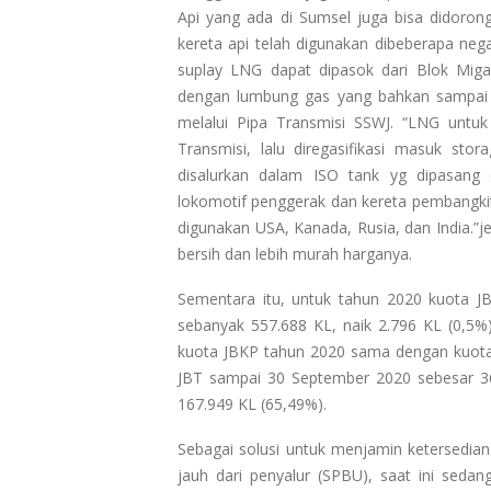
Api yang ada di Sumsel juga bisa didor
kereta api telah digunakan dibeberapa nega
suplay LNG dapat dipasok dari Blok Miga
dengan lumbung gas yang bahkan sampai d
melalui Pipa Transmisi SSWJ. “LNG untuk 
Transmisi, lalu diregasifikasi masuk sto
disalurkan dalam ISO tank yg dipasang 
lokomotif penggerak dan kereta pembangkit
digunakan USA, Kanada, Rusia, dan India.”j
bersih dan lebih murah harganya.
Sementara itu, untuk tahun 2020 kuota JB
sebanyak 557.688 KL, naik 2.796 KL (0,5%
kuota JBKP tahun 2020 sama dengan kuota 
JBT sampai 30 September 2020 sebesar 36
167.949 KL (65,49%).
Sebagai solusi untuk menjamin ketersedia
jauh dari penyalur (SPBU), saat ini sed