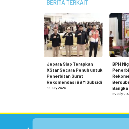
BERITA TERKAIT
Jepara Siap Terapkan
BPH Mig
XStar Secara Penuh untuk
Penerbi
Penerbitan Surat
Rekome
Rekomendasi BBM Subsidi
Bersubs
Bangka
31 July 2026
29 July 20