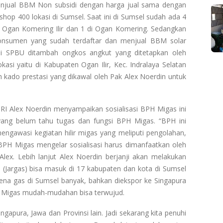
enjual BBM Non subsidi dengan harga jual sama dengan
op 400 lokasi di Sumsel. Saat ini di Sumsel sudah ada 4
i Ogan Komering Ilir dan 1 di Ogan Komering. Sedangkan
konsumen yang sudah terdaftar dan menjual BBM solar
di SPBU ditambah ongkos angkut yang ditetapkan oleh
kasi yaitu di Kabupaten Ogan Ilir, Kec. Indralaya Selatan
h kado prestasi yang dikawal oleh Pak Alex Noerdin untuk
 RI Alex Noerdin menyampaikan sosialisasi BPH Migas ini
ang belum tahu tugas dan fungsi BPH Migas. “BPH ini
ngawasi kegiatan hilir migas yang meliputi pengolahan,
i BPH Migas mengelar sosialisasi harus dimanfaatkan oleh
lex. Lebih lanjut Alex Noerdin berjanji akan melakukan
 (Jargas) bisa masuk di 17 kabupaten dan kota di Sumsel
rena gas di Sumsel banyak, bahkan diekspor ke Singapura
H Migas mudah-mudahan bisa terwujud.
ngapura, Jawa dan Provinsi lain. Jadi sekarang kita penuhi