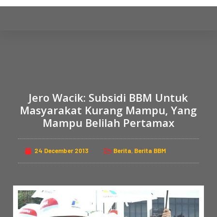
S
k
i
p
t
o
c
Jero Wacik: Subsidi BBM Untuk
o
n
Masyarakat Kurang Mampu, Yang
t
Mampu Belilah Pertamax
e
n
24 December 2013
Berita
,
Berita BBM
t