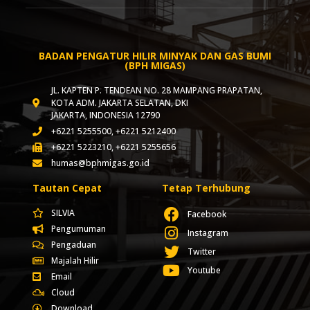
BADAN PENGATUR HILIR MINYAK DAN GAS BUMI
(BPH MIGAS)
JL. KAPTEN P. TENDEAN NO. 28 MAMPANG PRAPATAN,
KOTA ADM. JAKARTA SELATAN, DKI
JAKARTA, INDONESIA 12790
+6221 5255500, +6221 5212400
+6221 5223210, +6221 5255656
humas@bphmigas.go.id
Tautan Cepat
Tetap Terhubung
SILVIA
Facebook
Pengumuman
Instagram
Pengaduan
Twitter
Majalah Hilir
Youtube
Email
Cloud
Download