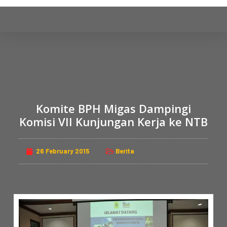
S
k
i
p
t
o
c
o
Komite BPH Migas Dampingi
n
Komisi VII Kunjungan Kerja ke NTB
t
e
n
26 February 2015
Berita
t