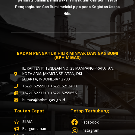
Pengangkutan Gas Bumi melalui pipa pada Kegiatan Usaha
Hilir.
BADAN PENGATUR HILIR MINYAK DAN GAS BUMI
(BPH MIGAS)
JL. KAPTEN P. TENDEAN NO. 28 MAMPANG PRAPATAN,
KOTA ADM. JAKARTA SELATAN, DKI
JAKARTA, INDONESIA 12790
+6221 5255500, +6221 5212400
+6221 5223210, +6221 5255656
humas@bphmigas.go.id
Tautan Cepat
Tetap Terhubung
SILVIA
Facebook
Pengumuman
Instagram