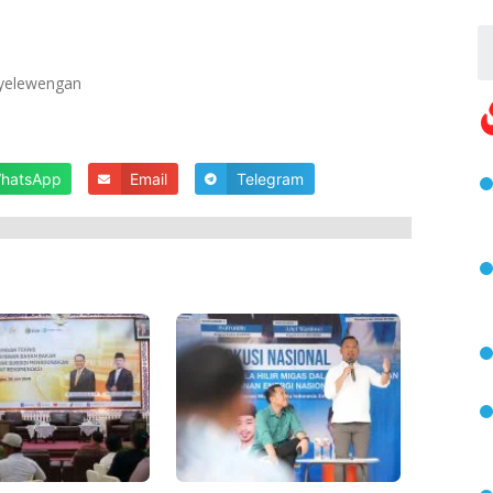
yelewengan
hatsApp
Email
Telegram