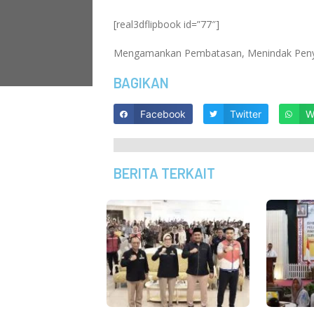
[real3dflipbook id=”77″]
Mengamankan Pembatasan, Menindak Pen
BAGIKAN
Facebook
Twitter
W
BERITA TERKAIT