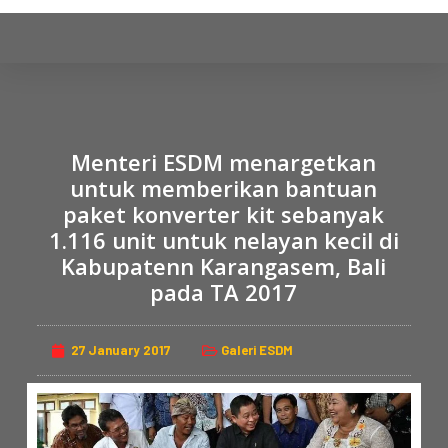
S
k
i
p
t
o
Menteri ESDM menargetkan
c
untuk memberikan bantuan
o
paket konverter kit sebanyak
n
1.116 unit untuk nelayan kecil di
t
Kabupatenn Karangasem, Bali
e
pada TA 2017
n
t
27 January 2017
Galeri ESDM