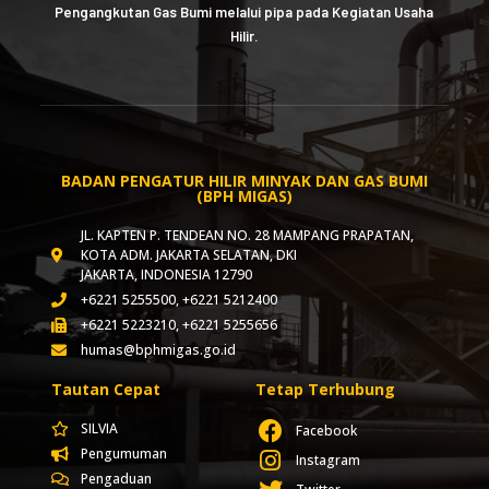
Pengangkutan Gas Bumi melalui pipa pada Kegiatan Usaha
Hilir.
BADAN PENGATUR HILIR MINYAK DAN GAS BUMI
(BPH MIGAS)
JL. KAPTEN P. TENDEAN NO. 28 MAMPANG PRAPATAN,
KOTA ADM. JAKARTA SELATAN, DKI
JAKARTA, INDONESIA 12790
+6221 5255500, +6221 5212400
+6221 5223210, +6221 5255656
humas@bphmigas.go.id
Tautan Cepat
Tetap Terhubung
SILVIA
Facebook
Pengumuman
Instagram
Pengaduan