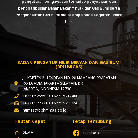
pengaturan pengawasan terhadap penyediaan dan
pendistribusian Bahan Bakar Minyak dan Gas Bumi serta
Pengangkutan Gas Bumi melalui pipa pada Kegiatan Usaha
Hilir.
BADAN PENGATUR HILIR MINYAK DAN GAS BUMI
(BPH MIGAS)
JL. KAPTEN P. TENDEAN NO. 28 MAMPANG PRAPATAN,
KOTA ADM. JAKARTA SELATAN, DKI
JAKARTA, INDONESIA 12790
+6221 5255500, +6221 5212400
+6221 5223210, +6221 5255656
humas@bphmigas.go.id
Tautan Cepat
Tetap Terhubung
SILVIA
Facebook