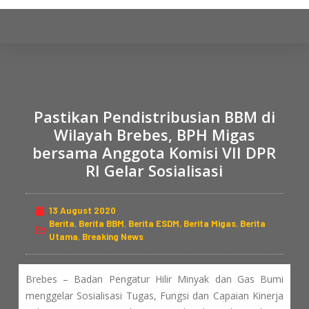
S
k
i
p
t
o
Pastikan Pendistribusian BBM di
c
Wilayah Brebes, BPH Migas
o
bersama Anggota Komisi VII DPR
n
RI Gelar Sosialisasi
t
e
n
13 August 2020
t
Berita
,
Berita BBM
,
Berita ESDM
,
Berita Migas
,
Berita
Utama
,
Breaking News
Brebes – Badan Pengatur Hilir Minyak dan Gas Bumi
menggelar Sosialisasi Tugas, Fungsi dan Capaian Kinerja