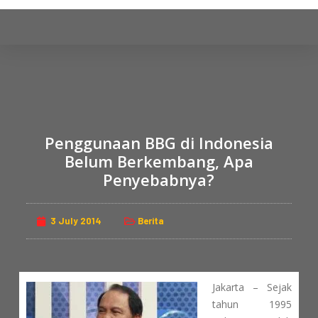
S
k
i
p
t
o
c
Penggunaan BBG di Indonesia
o
n
Belum Berkembang, Apa
t
Penyebabnya?
e
n
3 July 2014
Berita
t
Jakarta – Sejak
tahun 1995