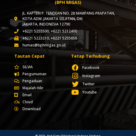
(BPH MIGAS)
JL. KAPTEN P. TENDEAN NO. 28 MAMPANG PRAPATAN,
KOTA ADM. JAKARTA SELATAN, DKI
JAKARTA, INDONESIA 12790
+6221 5255500, +6221 5212400
+6221 5223210, +6221 5255656
humas@bphmigas.go.id
Tautan Cepat
Tetap Terhubung
SILVIA
Facebook
Pengumuman
Instagram
Pengaduan
Twitter
Majalah Hilir
Youtube
Email
Cloud
Download
© 2021- Hak Cipta Dilindungi Undang-Undang