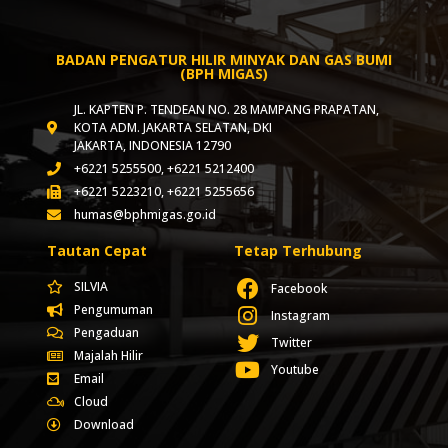
BADAN PENGATUR HILIR MINYAK DAN GAS BUMI
(BPH MIGAS)
JL. KAPTEN P. TENDEAN NO. 28 MAMPANG PRAPATAN,
KOTA ADM. JAKARTA SELATAN, DKI
JAKARTA, INDONESIA 12790
+6221 5255500, +6221 5212400
+6221 5223210, +6221 5255656
humas@bphmigas.go.id
Tautan Cepat
Tetap Terhubung
SILVIA
Facebook
Pengumuman
Instagram
Pengaduan
Twitter
Majalah Hilir
Youtube
Email
Cloud
Download