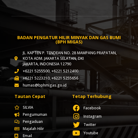
BADAN PENGATUR HILIR MINYAK DAN GAS BUMI
(BPH MIGAS)
JL. KAPTEN P. TENDEAN NO. 28 MAMPANG PRAPATAN,
KOTA ADM. JAKARTA SELATAN, DKI
JAKARTA, INDONESIA 12790
+6221 5255500, +6221 5212400
+6221 5223210, +6221 5255656
humas@bphmigas.go.id
Tautan Cepat
Tetap Terhubung
SILVIA
Facebook
Pengumuman
Instagram
Pengaduan
Twitter
Majalah Hilir
Youtube
Email