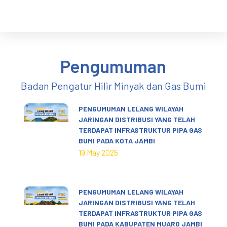
S
k
i
p
Pengumuman
t
o
Badan Pengatur Hilir Minyak dan Gas Bumi
c
o
PENGUMUMAN LELANG WILAYAH
n
JARINGAN DISTRIBUSI YANG TELAH
t
TERDAPAT INFRASTRUKTUR PIPA GAS
e
BUMI PADA KOTA JAMBI
n
19 May 2025
t
PENGUMUMAN LELANG WILAYAH
JARINGAN DISTRIBUSI YANG TELAH
TERDAPAT INFRASTRUKTUR PIPA GAS
BUMI PADA KABUPATEN MUARO JAMBI