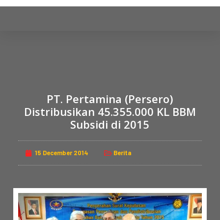
S
k
i
p
t
o
c
PT. Pertamina (Persero)
o
n
Distribusikan 45.355.000 KL BBM
t
Subsidi di 2015
e
n
15 December 2014
Berita
t