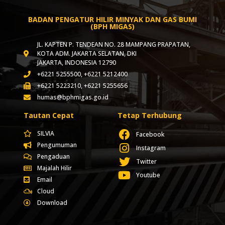
BADAN PENGATUR HILIR MINYAK DAN GAS BUMI
(BPH MIGAS)
JL. KAPTEN P. TENDEAN NO. 28 MAMPANG PRAPATAN,
KOTA ADM. JAKARTA SELATAN, DKI
JAKARTA, INDONESIA 12790
+6221 5255500, +6221 5212400
+6221 5223210, +6221 5255656
humas@bphmigas.go.id
Tautan Cepat
Tetap Terhubung
SILVIA
Facebook
Pengumuman
Instagram
Pengaduan
Twitter
Majalah Hilir
Youtube
Email
Cloud
Download