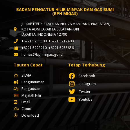
BADAN PENGATUR HILIR MINYAK DAN GAS BUMI
(BPH MIGAS)
JL. KAPTEN P. TENDEAN NO. 28 MAMPANG PRAPATAN,
KOTA ADM. JAKARTA SELATAN, DKI
JAKARTA, INDONESIA 12790
+6221 5255500, +6221 5212400
+6221 5223210, +6221 5255656
humas@bphmigas.go.id
Tautan Cepat
Tetap Terhubung
SILVIA
Facebook
Pengumuman
Instagram
Pengaduan
Twitter
Majalah Hilir
Youtube
Email
Cloud
Download