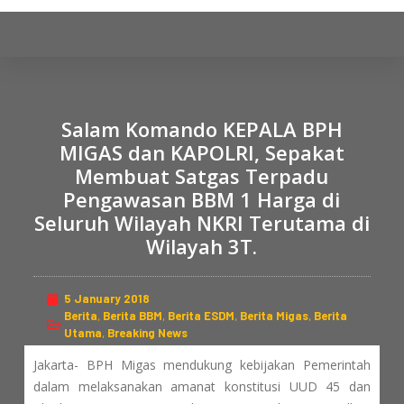
S
k
i
p
t
Salam Komando KEPALA BPH
o
MIGAS dan KAPOLRI, Sepakat
c
Membuat Satgas Terpadu
o
Pengawasan BBM 1 Harga di
n
Seluruh Wilayah NKRI Terutama di
t
Wilayah 3T.
e
n
t
5 January 2018
Berita
,
Berita BBM
,
Berita ESDM
,
Berita Migas
,
Berita
Utama
,
Breaking News
Jakarta- BPH Migas mendukung kebijakan Pemerintah
dalam melaksanakan amanat konstitusi UUD 45 dan