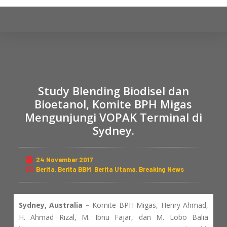
S
k
i
p
t
o
c
Study Blending Biodisel dan
o
Bioetanol, Komite BPH Migas
n
Mengunjungi VOPAK Terminal di
t
Sydney.
e
n
24 November 2017
t
Berita
,
Berita BBM
,
Berita Utama
,
Breaking News
Sydney, Australia –
Komite BPH Migas, Henry Ahmad,
H. Ahmad Rizal, M. Ibnu Fajar, dan M. Lobo Balia