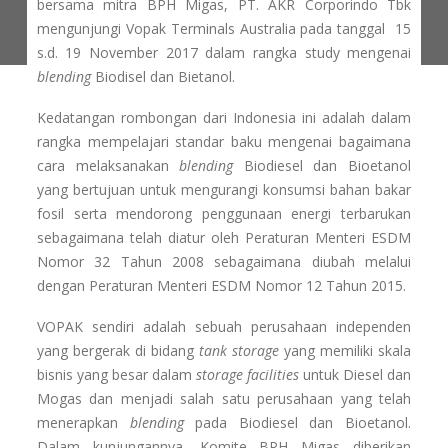
bersama mitra BPH Migas, PT. AKR Corporindo Tbk
mengunjungi Vopak Terminals Australia pada tanggal 15
s.d. 19 November 2017 dalam rangka study mengenai
blending
Biodisel dan Bietanol.
Kedatangan rombongan dari Indonesia ini adalah dalam
rangka mempelajari standar baku mengenai bagaimana
cara melaksanakan
blending
Biodiesel dan Bioetanol
yang bertujuan untuk mengurangi konsumsi bahan bakar
fosil serta mendorong penggunaan energi terbarukan
sebagaimana telah diatur oleh Peraturan Menteri ESDM
Nomor 32 Tahun 2008 sebagaimana diubah melalui
dengan Peraturan Menteri ESDM Nomor 12 Tahun 2015.
VOPAK sendiri adalah sebuah perusahaan independen
yang bergerak di bidang
tank storage
yang memiliki skala
bisnis yang besar dalam
storage facilities
untuk Diesel dan
Mogas dan menjadi salah satu perusahaan yang telah
menerapkan
blending
pada Biodiesel dan Bioetanol.
Dalam kunjungannya, Komite BPH Migas diberikan