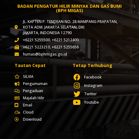
BADAN PENGATUR HILIR MINYAK DAN GAS BUMI
(BPH MIGAS)
JL. KAPTEN P. TENDEAN NO. 28 MAMPANG PRAPATAN,
KOTA ADM. JAKARTA SELATAN, DKI
JAKARTA, INDONESIA 12790
+6221 5255500, +6221 5212400
+6221 5223210, +6221 5255656
humas@bphmigas.go.id
Tautan Cepat
Tetap Terhubung
SILVIA
Facebook
Pengumuman
Instagram
Pengaduan
Twitter
Majalah Hilir
Youtube
Email
Cloud
Download