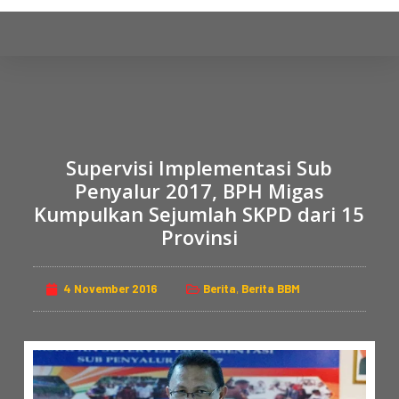
S
k
i
p
t
o
c
Supervisi Implementasi Sub
o
Penyalur 2017, BPH Migas
n
Kumpulkan Sejumlah SKPD dari 15
t
Provinsi
e
n
t
4 November 2016
Berita
,
Berita BBM