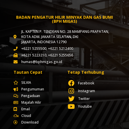
BADAN PENGATUR HILIR MINYAK DAN GAS BUMI
(BPH MIGAS)
JL. KAPTEN P. TENDEAN NO. 28 MAMPANG PRAPATAN,
KOTA ADM. JAKARTA SELATAN, DKI
JAKARTA, INDONESIA 12790
+6221 5255500, +6221 5212400
+6221 5223210, +6221 5255656
humas@bphmigas.go.id
Tautan Cepat
Tetap Terhubung
SILVIA
Facebook
Pengumuman
Instagram
Pengaduan
Twitter
Majalah Hilir
Youtube
Email
Cloud
Download