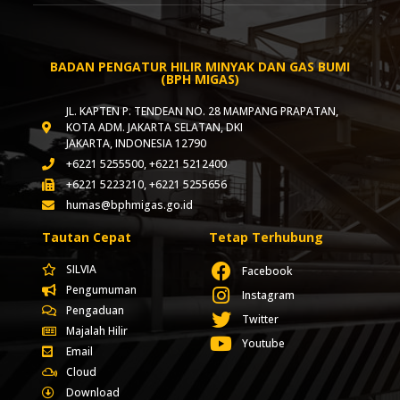
BADAN PENGATUR HILIR MINYAK DAN GAS BUMI
(BPH MIGAS)
JL. KAPTEN P. TENDEAN NO. 28 MAMPANG PRAPATAN,
KOTA ADM. JAKARTA SELATAN, DKI
JAKARTA, INDONESIA 12790
+6221 5255500, +6221 5212400
+6221 5223210, +6221 5255656
humas@bphmigas.go.id
Tautan Cepat
Tetap Terhubung
SILVIA
Facebook
Pengumuman
Instagram
Pengaduan
Twitter
Majalah Hilir
Youtube
Email
Cloud
Download