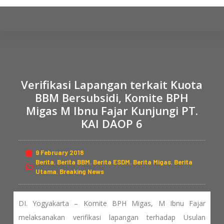
S
k
i
p
t
o
Verifikasi Lapangan terkait Kuota
c
BBM Bersubsidi, Komite BPH
o
Migas M Ibnu Fajar Kunjungi PT.
n
KAI DAOP 6
t
e
n
9 February 2018
t
Berita
,
Berita BBM
,
Berita ESDM
,
Berita Migas
,
Berita
Utama
,
Breaking News
DI. Yogyakarta – Komite BPH Migas, M Ibnu Fajar
melaksanakan verifikasi lapangan terhadap Usulan