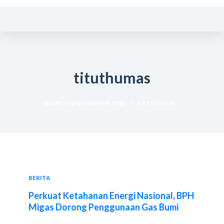
S
k
i
p
t
tituthumas
o
c
o
JOINED: 29 NOVEMBER 2025
ARTICLES: 80
n
t
e
n
t
BERITA
Perkuat Ketahanan Energi Nasional, BPH
Migas Dorong Penggunaan Gas Bumi