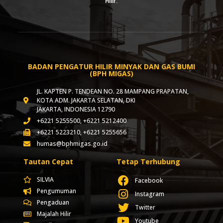
Hilir.
BADAN PENGATUR HILIR MINYAK DAN GAS BUMI
(BPH MIGAS)
JL. KAPTEN P. TENDEAN NO. 28 MAMPANG PRAPATAN,
KOTA ADM. JAKARTA SELATAN, DKI
JAKARTA, INDONESIA 12790
+6221 5255500, +6221 5212400
+6221 5223210, +6221 5255656
humas@bphmigas.go.id
Tautan Cepat
Tetap Terhubung
SILVIA
Facebook
Pengumuman
Instagram
Pengaduan
Twitter
Majalah Hilir
Youtube