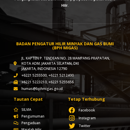
Hilir.
BADAN PENGATUR HILIR MINYAK DAN GAS BUMI
(BPH MIGAS)
JL. KAPTEN P. TENDEAN NO. 28 MAMPANG PRAPATAN,
KOTA ADM. JAKARTA SELATAN, DKI
JAKARTA, INDONESIA 12790
+6221 5255500, +6221 5212400
+6221 5223210, +6221 5255656
humas@bphmigas.go.id
Tautan Cepat
Tetap Terhubung
SILVIA
Facebook
Pengumuman
Instagram
Pengaduan
Twitter
Majalah Hilir