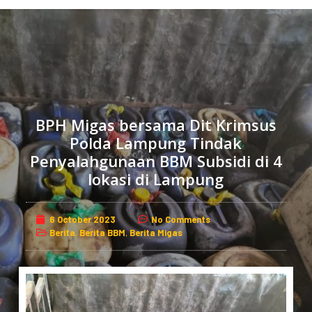
S
k
i
p
t
o
c
BPH Migas bersama Dit Krimsus
o
Polda Lampung Tindak
n
Penyalahgunaan BBM Subsidi di 4
t
lokasi di Lampung
e
n
6 October 2023
No Comments
t
Berita
,
Berita BBM
,
Berita Migas