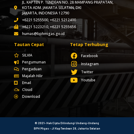
JL. KAPTEN P. TENDEAN NO. 28 MAMPANG PRAPATAN,
KOTA ADM. JAKARTA SELATAN, DKI
JAKARTA, INDONESIA 12790
+6221 5255500, +6221 5212400
+6221 5223210, +6221 5255656
humas@bphmigas.go.id
Tautan Cepat
Tetap Terhubung
SILVIA
Facebook
Pengumuman
Instagram
Pengaduan
Twitter
Majalah Hilir
Youtube
Email
Cloud
Download
© 2021- Hak Cipta Dilindungi Undang-Undang
BPH Migas - Jl Kap Tendean 28, Jakarta Selatan