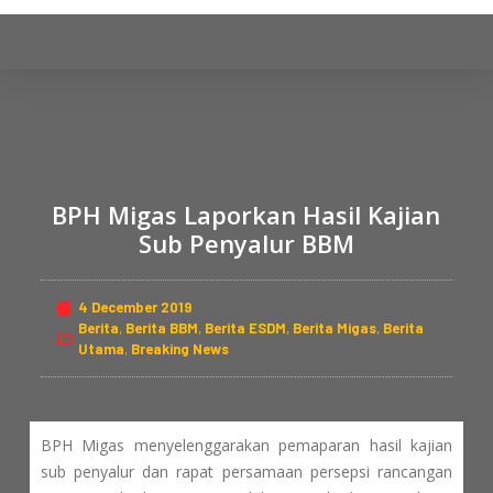
S
k
i
p
t
o
c
BPH Migas Laporkan Hasil Kajian
o
Sub Penyalur BBM
n
t
e
4 December 2019
n
Berita
,
Berita BBM
,
Berita ESDM
,
Berita Migas
,
Berita
Utama
,
Breaking News
t
BPH Migas menyelenggarakan pemaparan hasil kajian
sub penyalur dan rapat persamaan persepsi rancangan