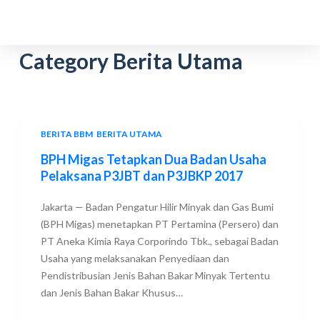
S
k
i
Category
Berita Utama
p
t
o
c
BERITA BBM
,
BERITA UTAMA
o
BPH Migas Tetapkan Dua Badan Usaha
n
Pelaksana P3JBT dan P3JBKP 2017
t
e
Jakarta — Badan Pengatur Hilir Minyak dan Gas Bumi
n
(BPH Migas) menetapkan PT Pertamina (Persero) dan
t
PT Aneka Kimia Raya Corporindo Tbk., sebagai Badan
Usaha yang melaksanakan Penyediaan dan
Pendistribusian Jenis Bahan Bakar Minyak Tertentu
dan Jenis Bahan Bakar Khusus…