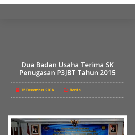
S
k
i
p
t
o
c
o
Dua Badan Usaha Terima SK
n
Penugasan P3JBT Tahun 2015
t
e
n
12 December 2014
Berita
t