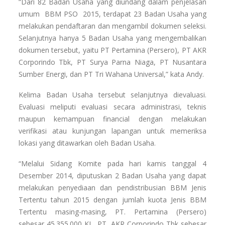
“Dari 82 Badan Usaha yang diundang dalam penjelasan
umum BBM PSO 2015, terdapat 23 Badan Usaha yang
melakukan pendaftaran dan mengambil dokumen seleksi.
Selanjutnya hanya 5 Badan Usaha yang mengembalikan
dokumen tersebut, yaitu PT Pertamina (Persero), PT AKR
Corporindo Tbk, PT Surya Parna Niaga, PT Nusantara
Sumber Energi, dan PT Tri Wahana Universal,” kata Andy.
Kelima Badan Usaha tersebut selanjutnya dievaluasi.
Evaluasi meliputi evaluasi secara administrasi, teknis
maupun kemampuan financial dengan melakukan
verifikasi atau kunjungan lapangan untuk memeriksa
lokasi yang ditawarkan oleh Badan Usaha.
“Melalui Sidang Komite pada hari kamis tanggal 4
Desember 2014, diputuskan 2 Badan Usaha yang dapat
melakukan penyediaan dan pendistribusian BBM Jenis
Tertentu tahun 2015 dengan jumlah kuota Jenis BBM
Tertentu masing-masing, PT. Pertamina (Persero)
sebesar 45.355.000 KL, PT. AKR Corporindo Tbk sebesar