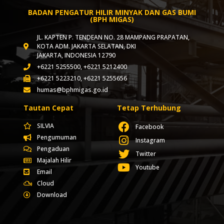
BADAN PENGATUR HILIR MINYAK DAN GAS BUMI
(BPH MIGAS)
JL. KAPTEN P. TENDEAN NO. 28 MAMPANG PRAPATAN,
KOTA ADM. JAKARTA SELATAN, DKI
JAKARTA, INDONESIA 12790
+6221 5255500, +6221 5212400
+6221 5223210, +6221 5255656
humas@bphmigas.go.id
Tautan Cepat
Tetap Terhubung
SILVIA
Facebook
Pengumuman
Instagram
Pengaduan
Twitter
Majalah Hilir
Youtube
Email
Cloud
Download