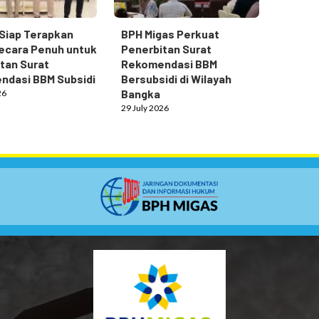
Siap Terapkan
BPH Migas Perkuat
ecara Penuh untuk
Penerbitan Surat
tan Surat
Rekomendasi BBM
ndasi BBM Subsidi
Bersubsidi di Wilayah
Bangka
26
29 July 2026