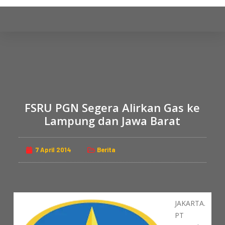
S
k
i
p
t
o
c
o
FSRU PGN Segera Alirkan Gas ke
n
Lampung dan Jawa Barat
t
e
n
7 April 2014
Berita
t
JAKARTA.
PT