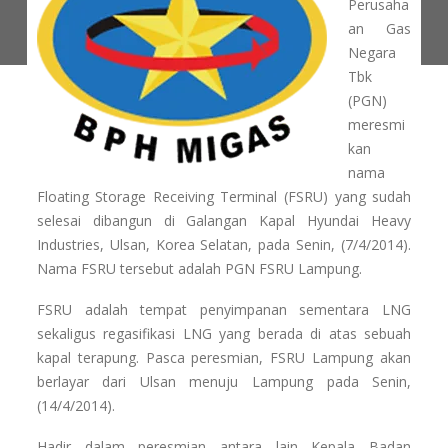
Perusaha
an Gas
Negara
Tbk
(PGN)
meresmi
kan
nama
Floating Storage Receiving Terminal (FSRU) yang sudah
selesai dibangun di Galangan Kapal Hyundai Heavy
Industries, Ulsan, Korea Selatan, pada Senin, (7/4/2014).
Nama FSRU tersebut adalah PGN FSRU Lampung.
FSRU adalah tempat penyimpanan sementara LNG
sekaligus regasifikasi LNG yang berada di atas sebuah
kapal terapung. Pasca peresmian, FSRU Lampung akan
berlayar dari Ulsan menuju Lampung pada Senin,
(14/4/2014).
Hadir dalam peresmian antara lain Kepala Badan