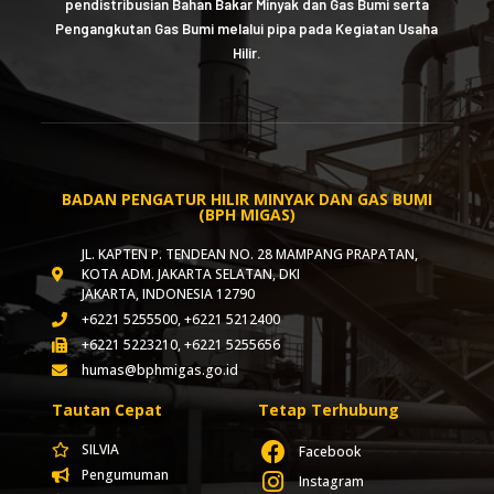
pendistribusian Bahan Bakar Minyak dan Gas Bumi serta
Pengangkutan Gas Bumi melalui pipa pada Kegiatan Usaha
Hilir.
BADAN PENGATUR HILIR MINYAK DAN GAS BUMI
(BPH MIGAS)
JL. KAPTEN P. TENDEAN NO. 28 MAMPANG PRAPATAN,
KOTA ADM. JAKARTA SELATAN, DKI
JAKARTA, INDONESIA 12790
+6221 5255500, +6221 5212400
+6221 5223210, +6221 5255656
humas@bphmigas.go.id
Tautan Cepat
Tetap Terhubung
SILVIA
Facebook
Pengumuman
Instagram